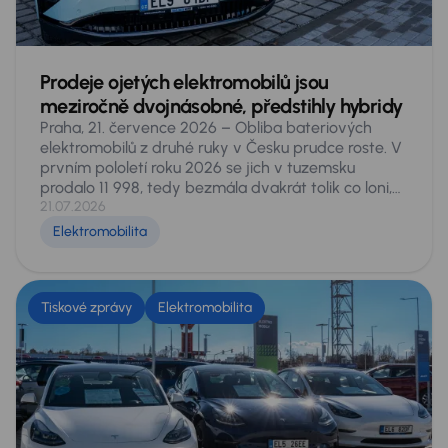
Prodeje ojetých elektromobilů jsou
meziročně dvojnásobné, předstihly hybridy
Praha, 21. července 2026 – Obliba bateriových
elektromobilů z druhé ruky v Česku prudce roste. V
prvním pololetí roku 2026 se jich v tuzemsku
prodalo 11 998, tedy bezmála dvakrát tolik co loni,
kdy za stejné období našlo nového majitele 6 051
21.07.2026
vozů. Podíl elektromobilů na celém sekundárním
Elektromobilita
trhu stoupl z 1,5 na 2,9 procenta a čistě bateriové
vozy počtem prodejů překonaly všechny typy
hybridů dohromady. Vyplývá to z analýzy dat
pokrývajících celý český sekundární trh, provedené
Tiskové zprávy
Elektromobilita
experty AURES Holdings, provozovatele sítí
autocenter AAA AUTO a Mototechna. Také v nich
zaznamenali letos na domácím trhu více než
dvojnásobné prodeje.