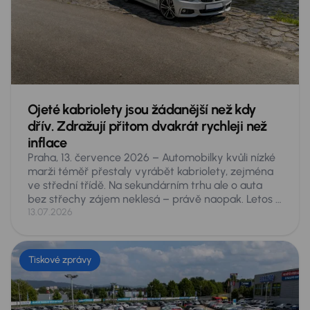
ze zásuvky prakticky výhradně na benzin, jen aby
firmy splnily ESG normy.
Ojeté kabriolety jsou žádanější než kdy
dřív. Zdražují přitom dvakrát rychleji než
inflace
Praha, 13. července 2026 – Automobilky kvůli nízké
marži téměř přestaly vyrábět kabriolety, zejména
ve střední třídě. Na sekundárním trhu ale o auta
bez střechy zájem neklesá – právě naopak. Letos si
Češi na inzertních serverech za první pololetí koupili
13.07.2026
rekordních 6 102 ojetých kabrioletů, o čtvrtinu víc
než v roce 2021. Jejich průměrná cena přitom za tu
dobu vzrostla o 64 procent, tedy zhruba dvakrát
Tiskové zprávy
rychleji, než ve stejném období obecně rostly ceny.