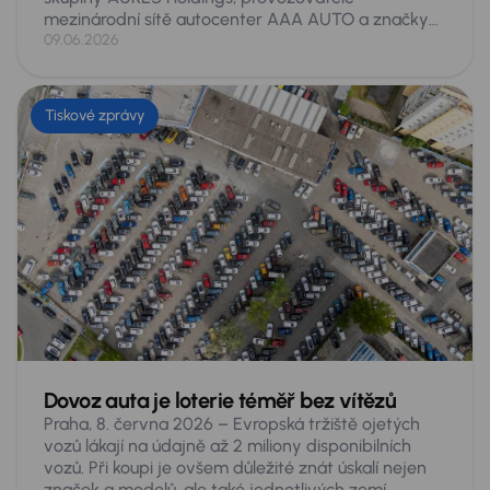
mezinárodní sítě autocenter AAA AUTO a značky
Mototechna, se v letošním vydání žebříčku Forbes
09.06.2026
Nejvlivnější ženy Česka 2026 umístila na 21. místě
ze 200 hodnocených. Jde o její historicky nejlepší
výsledek v tomto žebříčku, v němž se opakovaně
Tiskové zprávy
objevuje již řadu let. Ocenění přichází po náročném
období spojeném s prodejem skupiny a rekordními
obchodními výsledky.
Dovoz auta je loterie téměř bez vítězů
Praha, 8. června 2026 – Evropská tržiště ojetých
vozů lákají na údajně až 2 miliony disponibilních
vozů. Při koupi je ovšem důležité znát úskalí nejen
značek a modelů, ale také jednotlivých zemí