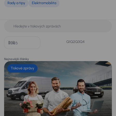
Rady a tipy
Elektromobilita
Q1
Q2
Q3
Q4
Rok
Nejnovější články
Tiskové zprávy