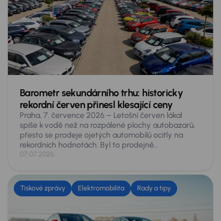
Barometr sekundárního trhu: historicky
rekordní červen přinesl klesající ceny
Praha, 7. července 2026 – Letošní červen lákal
spíše k vodě než na rozpálené plochy autobazarů,
přesto se prodeje ojetých automobilů ocitly na
rekordních hodnotách. Byl to prodejně
nejúspěšnější červen české historie, na inzertních
07.07.2026
serverech se prodalo 76 459 ojetých vozů –
v meziročním srovnání o 11,3 % více. Vyplývá to
z údajů, získaných analytiky skupiny AURES
Tiskové zprávy
Elektromobilita
Rady a tipy
Holdings, provozovatele největší tuzemské sítě
prodejců ojetých vozů AAA AUTO a Mototechna.