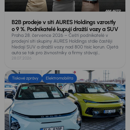
B2B prodeje v síti AURES Holdings vzrostly
o 9 %. Podnikatelé kupují dražší vozy a SUV
Praha 28. července 2026 – Čeští podnikatelé v
prodejní síti skupiny AURES Holdings stále častěji
hledají SUV a dražší vozy nad 800 tisíc korun. Ojetá
auta se tak pro živnostníky a firmy stávají
plnohodnotnou alternativou k novým. V prvním
28.07.2026
pololetí roku 2026 si v autocentrech skupiny pořídili
4 310 vozů, meziročně o 359 aut víc, tedy o 9
procent. SUV tvořila o pětinu víc než loni, zatímco
Tiskové zprávy
Elektromobilita
kombi se prodalo o 3 procenta méně. Nejrychleji
rostla dražší auta: v rozmezí 800 až 999 tisíc korun
se prodalo o 29 procent více aut a nad milion o 23
procent. Nejprodávanějším přesto zůstává Škoda
Octavia.