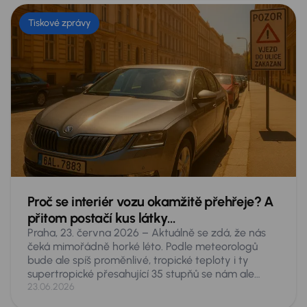
Tiskové zprávy
Proč se interiér vozu okamžitě přehřeje? A
přitom postačí kus látky…
Praha, 23. června 2026 – Aktuálně se zdá, že nás
čeká mimořádně horké léto. Podle meteorologů
bude ale spíš proměnlivé, tropické teploty i ty
supertropické přesahující 35 stupňů se nám ale
nevyhnou. Taková vedra představují akutní
23.06.2026
nebezpečí pro cokoliv, co necháte v zaparkovaném