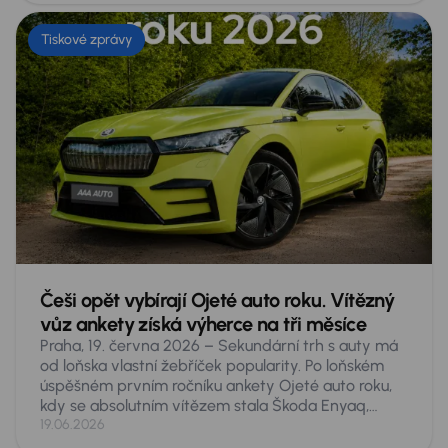
autě, a to zdaleka nejen pro malé dítě či psa. Co
přesně hrozí a co proti tomu dělat?
Tiskové zprávy
Češi opět vybírají Ojeté auto roku. Vítězný
vůz ankety získá výherce na tři měsíce
Praha, 19. června 2026 – Sekundární trh s auty má
od loňska vlastní žebříček popularity. Po loňském
úspěšném prvním ročníku ankety Ojeté auto roku,
kdy se absolutním vítězem stala Škoda Enyaq,
spouští AURES Holdings druhý ročník hlasování
19.06.2026
veřejnosti o nejoblíbenější ojeté vozy v Česku.