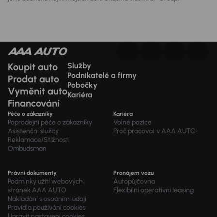
Koupit auto
Služby
Podnikatelé a firmy
Prodat auto
Pobočky
Vyměnit auto
Kariéra
Financování
Péče o zákazníky
Kariéra
Poprodejní péče o zákazníky
Volné pozice
Asistenční služby
Proč pracovat v AAA AUTO
Reklamace/Stížnosti
Ombudsman
Právní dokumenty
Pronájem vozu
Podmínky užití webových
Autopůjčovna
stránek AAA AUTO
Flexibilní operativní leasing
Nakládání s osobními údaji
Pravidla používání cookies
Upravit nastavení cookies