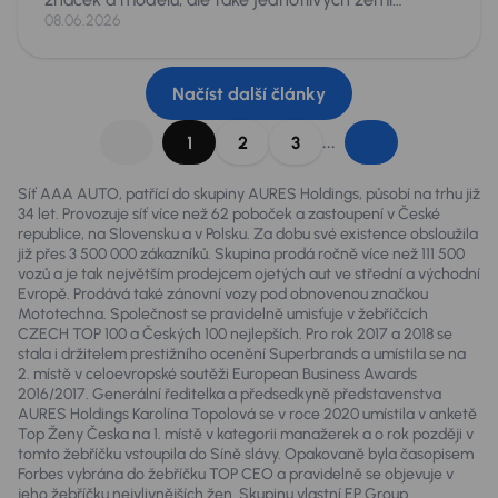
původu. Škoda Octavia se shodnými parametry
08.06.2026
věku a nájezdu, může totiž být v závislosti na zemi
původu podstatně jiné auto. Je proto dobré pro
zákazníky „roztřídit“ zkušenosti odborníků a
Načíst další články
zopakovat, na co si dát pozor při dovozech aut.
...
1
2
3
Síť AAA AUTO, patřící do skupiny AURES Holdings, působí na trhu již
34 let. Provozuje síť více než 62 poboček a zastoupení v České
republice, na Slovensku a v Polsku. Za dobu své existence obsloužila
již přes 3 500 000 zákazníků. Skupina prodá ročně více než 111 500
vozů a je tak největším prodejcem ojetých aut ve střední a východní
Evropě. Prodává také zánovní vozy pod obnovenou značkou
Mototechna. Společnost se pravidelně umisťuje v žebříčcích
CZECH TOP 100 a Českých 100 nejlepších. Pro rok 2017 a 2018 se
stala i držitelem prestižního ocenění Superbrands a umístila se na
2. místě v celoevropské soutěži European Business Awards
2016/2017. Generální ředitelka a předsedkyně představenstva
AURES Holdings Karolína Topolová se v roce 2020 umístila v anketě
Top Ženy Česka na 1. místě v kategorii manažerek a o rok později v
tomto žebříčku vstoupila do Síně slávy. Opakovaně byla časopisem
Forbes vybrána do žebříčku TOP CEO a pravidelně se objevuje v
jeho žebříčku nejvlivnějších žen. Skupinu vlastní EP Group.