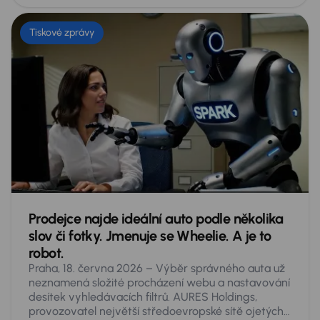
Tiskové zprávy
Prodejce najde ideální auto podle několika
slov či fotky. Jmenuje se Wheelie. A je to
robot.
Praha, 18. června 2026 – Výběr správného auta už
neznamená složité procházení webu a nastavování
desítek vyhledávacích filtrů. AURES Holdings,
provozovatel největší středoevropské sítě ojetých