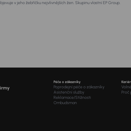
jevuje v jeho žebříčku nejvlivnějších žen. Skupinu vlastní EP Group.
ta.
Péče o zákazníky
Karié
Poprodejní péče o zákazníky
Voln
firmy
Asistenční služby
Proč
Reklamace/Stížnosti
Ombudsman