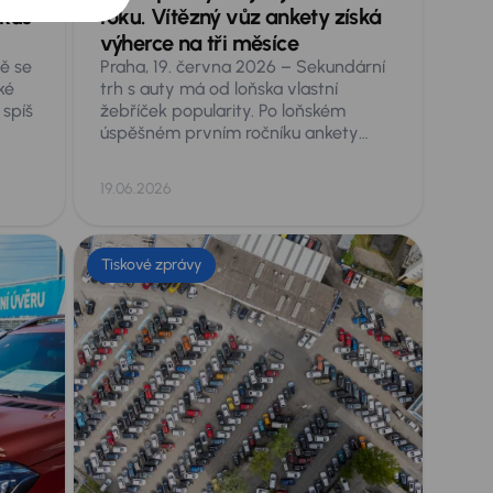
 kus
roku. Vítězný vůz ankety získá
výherce na tři měsíce
ě se
Praha, 19. června 2026 – Sekundární
ké
trh s auty má od loňska vlastní
 spíš
žebříček popularity. Po loňském
úspěšném prvním ročníku ankety
pňů
Ojeté auto roku, kdy se absolutním
dra
vítězem stala Škoda Enyaq, spouští
19.06.2026
o
AURES Holdings druhý ročník
aném
hlasování veřejnosti o nejoblíbenější
 dítě
ojeté vozy v Česku.
Tiskové zprávy