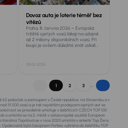
Dovoz auta je loterie téměř bez
v
vítězů
Praha, 8. června 2026 – Evropská
tržiště ojetých vozů lákají na údajně
až 2 miliony disponibilních vozů. Při
koupi je ovšem důležité znát úskalí
nejen značek a modelů, ale také
jednotlivých zemí původu. Škoda
Octavia se shodnými parametry věku
08.06.2026
a nájezdu, může totiž být v závislosti
na zemi původu podstatně jiné auto.
í
Je proto dobré pro zákazníky
„roztřídit“ zkušenosti odborníků a
...
1
2
3
ze
zopakovat, na co si dát pozor při
dovozech aut.
mto
než 62 poboček a zastoupení v České republice, na Slovensku a v
 než 111 500 vozů a je tak největším prodejcem ojetých aut ve
olečnost se pravidelně umisťuje v žebříčcích CZECH TOP 100
chází
nds a umístila se na 2. místě v celoevropské soutěži European
s
 Karolína Topolová se v roce 2020 umístila v anketě Top Ženy
lávy. Opakovaně byla časopisem Forbes vybrána do žebříčku TOP