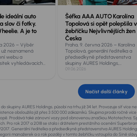
e ideální auto
Šéfka AAA AUTO Karolína
 slov či fotky.
Topolová si opět polepšila 
eelie. A je to
žebříčku Nejvlivnějších žen
Česka
na 2026 – Výběr
Praha, 9. června 2026 – Karolína
a už neznamená
Topolová, generální ředitelka a
ení webu a
předsedkyně představenstva
sítek vyhledávacích
skupiny AURES Holdings,
oldings, provozovatel
provozovatele mezinárodní sítě
09.06.2026
evropské sítě ojetých
autocenter AAA AUTO a značky
 a Mototechna,
Mototechna, se v letošním vydán
tuálního prodejce
žebříčku Forbes Nejvlivnější ženy
Načíst další články
, řízeného umělou
Česka 2026 umístila na 21. místě 
čí mu jediná věta,
200 hodnocených. Jde o její
ožadavky, nebo klidně
historicky nejlepší výsledek v to
do skupiny AURES Holdings, působí na trhu již 34 let. Provozuje síť více 
 mobilu či stažená z
žebříčku, v němž se opakovaně
istence obsloužila již přes 3 500 000 zákazníků. Skupina prodá ročně více
vropě. Prodává také zánovní vozy pod obnovenou značkou Mototechna. Sp
lie pochopí vaše
objevuje již řadu let. Ocenění při
ch. Pro rok 2017 a 2018 se stala i držitelem prestižního ocenění Superbra
ně jako zkušený
po náročném období spojeném 
2017. Generální ředitelka a předsedkyně představenstva AURES Holdings
tuální nabídky vozů
prodejem skupiny a rekordními
ategorii manažerek a o rok později v tomto žebříčku vstoupila do Síně s
 sekund doporučí
obchodními výsledky.