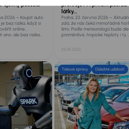
v ojetiny posoudí
přehřeje? A přitom postačí
látky…
na 2026 – Koupit auto
Praha, 23. června 2026 – Aktuáln
e bez rizika, když si
zdá, že nás čeká mimořádně hor
ověřit online…
léto. Podle meteorologů bude ale
 ano, ale bez rizika
proměnlivé, tropické teploty i ty
uhé prověření vozu
supertropické přesahující 35 stu
 Jednak nemusí být
se nám ale nevyhnou. Taková ve
23.06.2026
 a hlavně nic
představují akutní nebezpečí pr
 aktuálním technickém
cokoliv, co necháte v zaparkov
ěkteré online
autě, a to zdaleka nejen pro malé
zí také fyzické
či psa. Co přesně hrozí a co proti
Tiskové zprávy
Důležité události
e vždy odhalí vše.
tomu dělat?