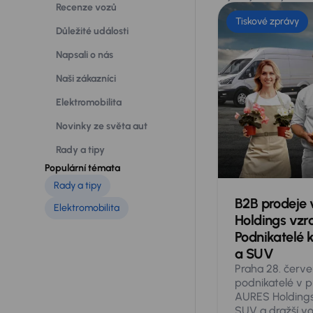
Recenze vozů
Tiskové zprávy
Důležité události
Napsali o nás
Naši zákazníci
Elektromobilita
Novinky ze světa aut
Rady a tipy
Populární témata
Rady a tipy
B2B prodeje 
Elektromobilita
Holdings vzro
Podnikatelé k
a SUV
Praha 28. červ
podnikatelé v pr
AURES Holdings 
SUV a dražší vo