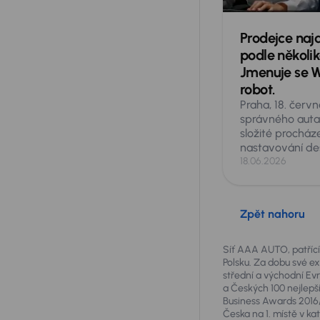
Prodejce najd
podle několika
Jmenuje se Wh
robot.
Praha, 18. červ
správného aut
složité procház
nastavování de
filtrů. AURES H
18.06.2026
největší středo
vozů AAA AUTO
představuje vir
Zpět nahoru
jménem Wheelie
inteligencí. Sta
specifikující p
Síť AAA AUTO, patřící 
jen fotografie z
Polsku. Za dobu své ex
střední a východní E
internetu. Whee
a Českých 100 nejlepší
požadavky stej
Business Awards 2016/
prodejce a z ak
Česka na 1. místě v k
během několika