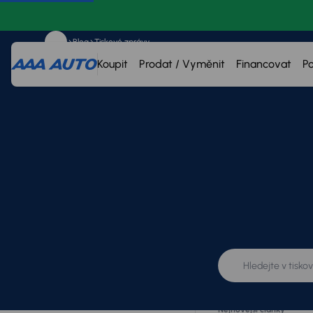
Blog
Tiskové zprávy
Koupit
Prodat / Vyměnit
Financovat
P
Kategorie
Vše
Tiskové zprávy
Nejnovější články