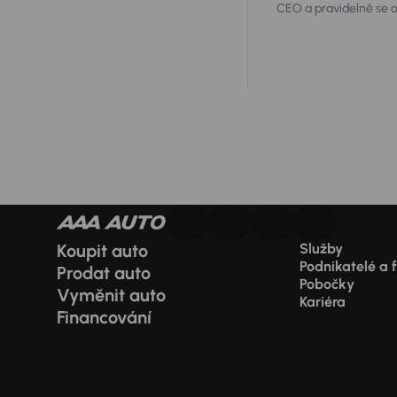
CEO a pravidelně se ob
nejvhodnější au
Koupit auto
Služby
Podnikatelé a 
Prodat auto
Pobočky
Vyměnit auto
Kariéra
Financování