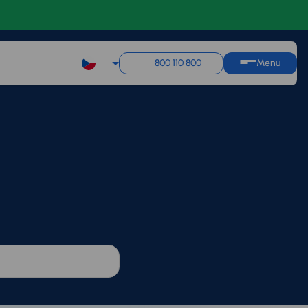
800 110 800
Menu
Q1
Q2
Q3
Q4