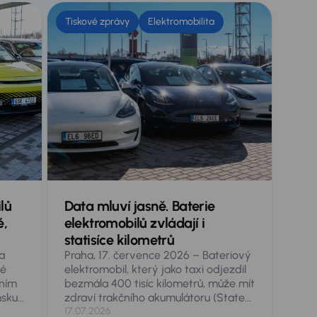
Tiskové zprávy
Elektromobilita
lů
Data mluví jasně. Baterie
é,
elektromobilů zvládají i
statisíce kilometrů
a
Praha, 17. července 2026 – Bateriový
hé
elektromobil, který jako taxi odjezdil
vním
bezmála 400 tisíc kilometrů, může mít
msku
zdraví trakčního akumulátoru (State
akrát
of Health, SoH) stále na 80
17.07.2026