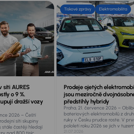
Tiskové zprávy
Elektromobilita
v síti AURES
Prodeje ojetých elektromobi
stly o 9 %.
jsou meziročně dvojnásobn
upují dražší vozy
předstihly hybridy
Praha, 21. července 2026 – Oblib
bateriových elektromobilů z dru
ence 2026 – Čeští
ruky v Česku prudce roste. V pr
odejní síti skupiny
pololetí roku 2026 se jich v tuze
stále častěji hledají
prodalo 11 998, tedy bezmála dv
21.07.2026
zy nad 800 tisíc