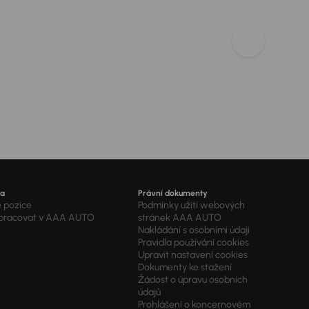
ra
Právní dokumenty
é pozice
Podmínky užití webových
 pracovat v AAA AUTO
stránek AAA AUTO
Nakládání s osobními údaji
Pravidla používání cookies
Upravit nastavení cookies
Dokumenty ke stažení
Žádost o úpravu osobních
údajů
Prohlášení o koncernovém