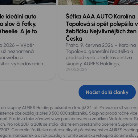
e ideální auto
Šéfka AAA AUTO Karolína
 slov či fotky.
Topolová si opět polepšila 
eelie. A je to
žebříčku Nejvlivnějších žen
Česka
na 2026 – Výběr
Praha, 9. června 2026 – Karolína
a už neznamená
Topolová, generální ředitelka a
ení webu a
předsedkyně představenstva
sítek vyhledávacích
skupiny AURES Holdings,
oldings, provozovatel
provozovatele mezinárodní sítě
09.06.2026
evropské sítě ojetých
autocenter AAA AUTO a značky
 a Mototechna,
Mototechna, se v letošním vydán
tuálního prodejce
žebříčku Forbes Nejvlivnější ženy
Načíst další články
, řízeného umělou
Česka 2026 umístila na 21. místě 
čí mu jediná věta,
200 hodnocených. Jde o její
ožadavky, nebo klidně
historicky nejlepší výsledek v to
do skupiny AURES Holdings, působí na trhu již 34 let. Provozuje síť více 
 mobilu či stažená z
žebříčku, v němž se opakovaně
istence obsloužila již přes 3 500 000 zákazníků. Skupina prodá ročně více
vropě. Prodává také zánovní vozy pod obnovenou značkou Mototechna. Sp
lie pochopí vaše
objevuje již řadu let. Ocenění při
ch. Pro rok 2017 a 2018 se stala i držitelem prestižního ocenění Superbra
ně jako zkušený
po náročném období spojeném 
2017. Generální ředitelka a předsedkyně představenstva AURES Holdings
tuální nabídky vozů
prodejem skupiny a rekordními
ategorii manažerek a o rok později v tomto žebříčku vstoupila do Síně s
 sekund doporučí
obchodními výsledky.