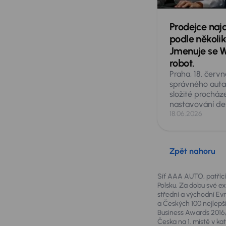
Prodejce najd
podle několika
Jmenuje se Wh
robot.
Praha, 18. červ
správného aut
složité procház
nastavování de
filtrů. AURES H
18.06.2026
největší středo
vozů AAA AUTO
představuje vir
Zpět nahoru
jménem Wheelie
inteligencí. Sta
specifikující p
Síť AAA AUTO, patřící 
jen fotografie z
Polsku. Za dobu své ex
střední a východní E
internetu. Whee
a Českých 100 nejlepší
požadavky stej
Business Awards 2016/
prodejce a z ak
Česka na 1. místě v k
během několika