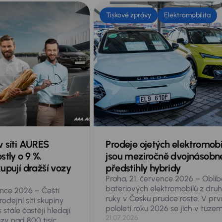
Tiskové zprávy
Elektromobilita
v síti AURES
Prodeje ojetých elektromobi
stly o 9 %.
jsou meziročně dvojnásobn
upují dražší vozy
předstihly hybridy
Praha, 21. července 2026 – Oblib
bateriových elektromobilů z dru
ence 2026 – Čeští
ruky v Česku prudce roste. V pr
odejní síti skupiny
pololetí roku 2026 se jich v tuze
stále častěji hledají
prodalo 11 998, tedy bezmála dv
21.07.2026
zy nad 800 tisíc