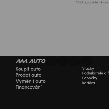
CEO a pravidelně se ob
nejvhodnější au
Koupit auto
Služby
Podnikatelé a 
Prodat auto
Pobočky
Vyměnit auto
Kariéra
Financování