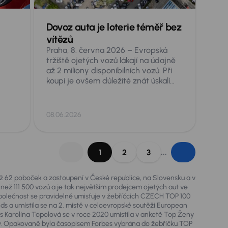
Dovoz auta je loterie téměř bez
v
vítězů
Praha, 8. června 2026 – Evropská
tržiště ojetých vozů lákají na údajně
až 2 miliony disponibilních vozů. Při
koupi je ovšem důležité znát úskalí
nejen značek a modelů, ale také
jednotlivých zemí původu. Škoda
Octavia se shodnými parametry věku
08.06.2026
a nájezdu, může totiž být v závislosti
na zemi původu podstatně jiné auto.
í
Je proto dobré pro zákazníky
„roztřídit“ zkušenosti odborníků a
...
1
2
3
ze
zopakovat, na co si dát pozor při
dovozech aut.
mto
než 62 poboček a zastoupení v České republice, na Slovensku a v
 než 111 500 vozů a je tak největším prodejcem ojetých aut ve
olečnost se pravidelně umisťuje v žebříčcích CZECH TOP 100
chází
nds a umístila se na 2. místě v celoevropské soutěži European
s
 Karolína Topolová se v roce 2020 umístila v anketě Top Ženy
lávy. Opakovaně byla časopisem Forbes vybrána do žebříčku TOP