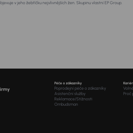
jevuje v jeho žebříčku nejvlivnějších žen. Skupinu vlastní EP Group.
ta.
Péče o zákazníky
Karié
Poprodejní péče o zákazníky
Voln
firmy
Asistenční služby
Proč
Reklamace/Stížnosti
Ombudsman