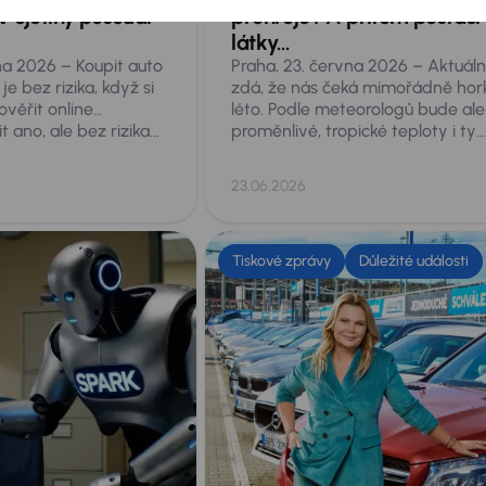
v ojetiny posoudí
přehřeje? A přitom postačí
látky…
na 2026 – Koupit auto
Praha, 23. června 2026 – Aktuáln
e bez rizika, když si
zdá, že nás čeká mimořádně hor
ověřit online…
léto. Podle meteorologů bude ale
 ano, ale bez rizika
proměnlivé, tropické teploty i ty
uhé prověření vozu
supertropické přesahující 35 stu
 Jednak nemusí být
se nám ale nevyhnou. Taková ve
23.06.2026
 a hlavně nic
představují akutní nebezpečí pr
 aktuálním technickém
cokoliv, co necháte v zaparkov
ěkteré online
autě, a to zdaleka nejen pro malé
zí také fyzické
či psa. Co přesně hrozí a co proti
Tiskové zprávy
Důležité události
e vždy odhalí vše.
tomu dělat?