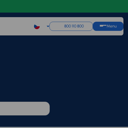
800 110 800
Menu
Q1
Q2
Q3
Q4