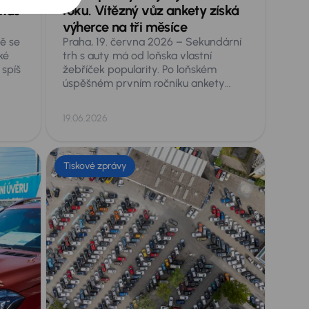
 kus
roku. Vítězný vůz ankety získá
výherce na tři měsíce
ě se
Praha, 19. června 2026 – Sekundární
ké
trh s auty má od loňska vlastní
 spíš
žebříček popularity. Po loňském
úspěšném prvním ročníku ankety
pňů
Ojeté auto roku, kdy se absolutním
dra
vítězem stala Škoda Enyaq, spouští
19.06.2026
o
AURES Holdings druhý ročník
aném
hlasování veřejnosti o nejoblíbenější
 dítě
ojeté vozy v Česku.
Tiskové zprávy