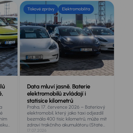
Tiskové zprávy
Elektromobilita
lů
Data mluví jasně. Baterie
é,
elektromobilů zvládají i
statisíce kilometrů
a
Praha, 17. července 2026 – Bateriový
hé
elektromobil, který jako taxi odjezdil
vním
bezmála 400 tisíc kilometrů, může mít
msku
zdraví trakčního akumulátoru (State
akrát
of Health, SoH) stále na 80
17.07.2026