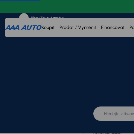
Blog
Tiskové zprávy
Koupit
Prodat / Vyměnit
Financovat
P
Kategorie
Vše
Tiskové zprávy
Nejnovější články