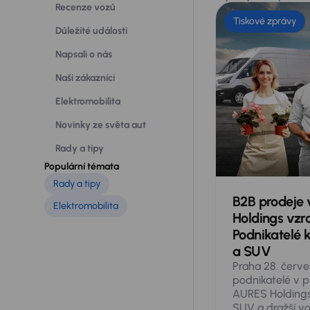
Recenze vozů
Tiskové zprávy
Důležité události
Napsali o nás
Naši zákazníci
Elektromobilita
Novinky ze světa aut
Rady a tipy
Populární témata
Rady a tipy
B2B prodeje 
Elektromobilita
Holdings vzro
Podnikatelé k
a SUV
Praha 28. červ
podnikatelé v pr
AURES Holdings 
SUV a dražší vo