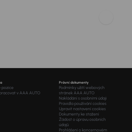
ra
Právní dokumenty
é pozice
Podmínky užití webových
 pracovat v AAA AUTO
stránek AAA AUTO
Nakládání s osobními údaji
Pravidla používání cookies
Upravit nastavení cookies
Dokumenty ke stažení
Žádost o úpravu osobních
údajů
Prohlášení o koncernovém