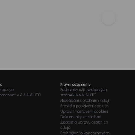
ra
Právní dokumenty
é pozice
Podmínky užití webových
 pracovat v AAA AUTO
stránek AAA AUTO
Nakládání s osobními údaji
Pravidla používání cookies
Upravit nastavení cookies
Dokumenty ke stažení
Žádost o úpravu osobních
údajů
Prohlášení o koncernovém