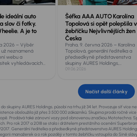
e ideální auto
Šéfka AAA AUTO Karolína
 slov či fotky.
Topolová si opět polepšila 
eelie. A je to
žebříčku Nejvlivnějších žen
Česka
na 2026 – Výběr
Praha, 9. června 2026 – Karolína
a už neznamená
Topolová, generální ředitelka a
ení webu a
předsedkyně představenstva
sítek vyhledávacích
skupiny AURES Holdings,
oldings, provozovatel
provozovatele mezinárodní sítě
09.06.2026
evropské sítě ojetých
autocenter AAA AUTO a značky
 a Mototechna,
Mototechna, se v letošním vydán
tuálního prodejce
žebříčku Forbes Nejvlivnější ženy
Načíst další články
, řízeného umělou
Česka 2026 umístila na 21. místě 
čí mu jediná věta,
200 hodnocených. Jde o její
ožadavky, nebo klidně
historicky nejlepší výsledek v to
do skupiny AURES Holdings, působí na trhu již 34 let. Provozuje síť více 
 mobilu či stažená z
žebříčku, v němž se opakovaně
istence obsloužila již přes 3 500 000 zákazníků. Skupina prodá ročně více
vropě. Prodává také zánovní vozy pod obnovenou značkou Mototechna. Sp
lie pochopí vaše
objevuje již řadu let. Ocenění při
ch. Pro rok 2017 a 2018 se stala i držitelem prestižního ocenění Superbra
ně jako zkušený
po náročném období spojeném 
2017. Generální ředitelka a předsedkyně představenstva AURES Holdings
tuální nabídky vozů
prodejem skupiny a rekordními
ategorii manažerek a o rok později v tomto žebříčku vstoupila do Síně s
 sekund doporučí
obchodními výsledky.