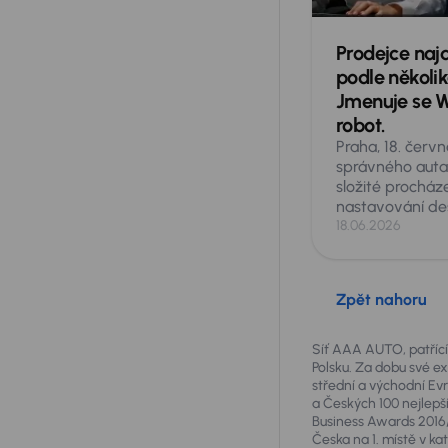
Prodejce najd
podle několika
Jmenuje se Wh
robot.
Praha, 18. červ
správného aut
složité procház
nastavování de
filtrů. AURES H
18.06.2026
největší středo
vozů AAA AUTO
představuje vir
Zpět nahoru
jménem Wheelie
inteligencí. Sta
specifikující p
Síť AAA AUTO, patřící 
jen fotografie z
Polsku. Za dobu své ex
střední a východní E
internetu. Whee
a Českých 100 nejlepší
požadavky stej
Business Awards 2016/
prodejce a z ak
Česka na 1. místě v k
během několika