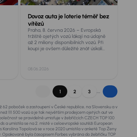
Dovoz auta je loterie téměř bez
v
vítězů
Praha, 8. června 2026 – Evropská
tržiště ojetých vozů lákají na údajně
až 2 miliony disponibilních vozů. Při
koupi je ovšem důležité znát úskalí
nejen značek a modelů, ale také
jednotlivých zemí původu. Škoda
Octavia se shodnými parametry věku
08.06.2026
a nájezdu, může totiž být v závislosti
na zemi původu podstatně jiné auto.
í
Je proto dobré pro zákazníky
„roztřídit“ zkušenosti odborníků a
...
1
2
3
ze
zopakovat, na co si dát pozor při
dovozech aut.
mto
než 62 poboček a zastoupení v České republice, na Slovensku a v
 než 111 500 vozů a je tak největším prodejcem ojetých aut ve
olečnost se pravidelně umisťuje v žebříčcích CZECH TOP 100
chází
nds a umístila se na 2. místě v celoevropské soutěži European
s
 Karolína Topolová se v roce 2020 umístila v anketě Top Ženy
lávy. Opakovaně byla časopisem Forbes vybrána do žebříčku TOP