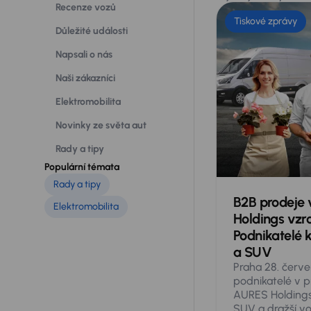
Recenze vozů
Tiskové zprávy
Důležité události
Napsali o nás
Naši zákazníci
Elektromobilita
Novinky ze světa aut
Rady a tipy
Populární témata
Rady a tipy
B2B prodeje 
Elektromobilita
Holdings vzro
Podnikatelé k
a SUV
Praha 28. červ
podnikatelé v pr
AURES Holdings 
SUV a dražší vo