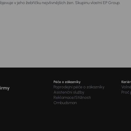
jevuje v jeho žebříčku nejvlivnějších žen. Skupinu vlastní EP Group.
ta.
Péče o zákazníky
Karié
Poprodejní péče o zákazníky
Voln
firmy
Asistenční služby
Proč
Reklamace/Stížnosti
Ombudsman