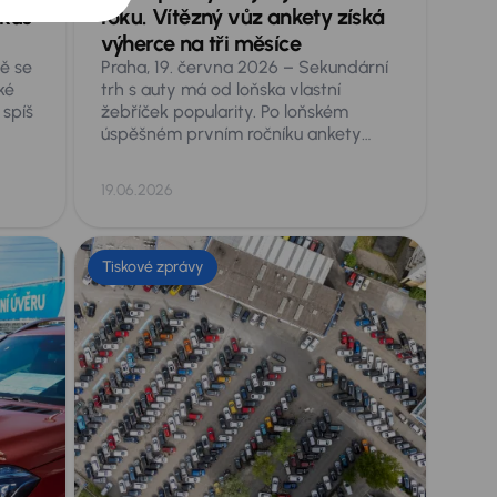
 kus
roku. Vítězný vůz ankety získá
výherce na tři měsíce
ě se
Praha, 19. června 2026 – Sekundární
ké
trh s auty má od loňska vlastní
 spíš
žebříček popularity. Po loňském
úspěšném prvním ročníku ankety
pňů
Ojeté auto roku, kdy se absolutním
dra
vítězem stala Škoda Enyaq, spouští
19.06.2026
o
AURES Holdings druhý ročník
aném
hlasování veřejnosti o nejoblíbenější
 dítě
ojeté vozy v Česku.
Tiskové zprávy