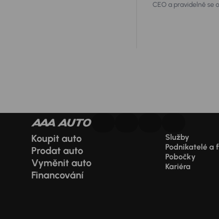
CEO a pravidelně se ob
nejvhodnější au
Koupit auto
Služby
Podnikatelé a 
Prodat auto
Pobočky
Vyměnit auto
Kariéra
Financování