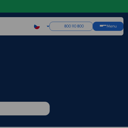
800 110 800
Menu
Q1
Q2
Q3
Q4