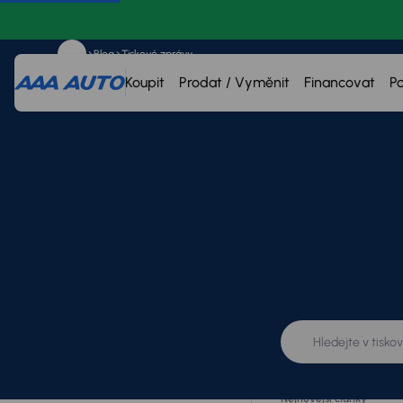
Blog
Tiskové zprávy
Koupit
Prodat / Vyměnit
Financovat
P
Kategorie
Vše
Tiskové zprávy
Nejnovější články