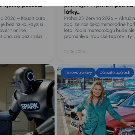
v ojetiny posoudí
přehřeje? A přitom postačí
látky…
na 2026 – Koupit auto
Praha, 23. června 2026 – Aktuáln
e bez rizika, když si
zdá, že nás čeká mimořádně hor
ověřit online…
léto. Podle meteorologů bude ale
 ano, ale bez rizika
proměnlivé, tropické teploty i ty
uhé prověření vozu
supertropické přesahující 35 stu
 Jednak nemusí být
se nám ale nevyhnou. Taková ve
23.06.2026
 a hlavně nic
představují akutní nebezpečí pr
 aktuálním technickém
cokoliv, co necháte v zaparkov
ěkteré online
autě, a to zdaleka nejen pro malé
zí také fyzické
či psa. Co přesně hrozí a co proti
Tiskové zprávy
Důležité události
e vždy odhalí vše.
tomu dělat?