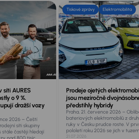
Tiskové zprávy
Elektromobilita
v síti AURES
Prodeje ojetých elektromobi
stly o 9 %.
jsou meziročně dvojnásobn
upují dražší vozy
předstihly hybridy
Praha, 21. července 2026 – Oblib
bateriových elektromobilů z dru
ence 2026 – Čeští
ruky v Česku prudce roste. V pr
odejní síti skupiny
pololetí roku 2026 se jich v tuze
stále častěji hledají
prodalo 11 998, tedy bezmála dv
21.07.2026
zy nad 800 tisíc