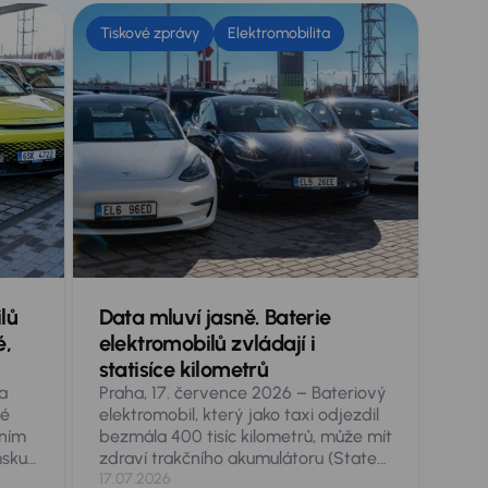
Tiskové zprávy
Elektromobilita
lů
Data mluví jasně. Baterie
é,
elektromobilů zvládají i
statisíce kilometrů
a
Praha, 17. července 2026 – Bateriový
hé
elektromobil, který jako taxi odjezdil
vním
bezmála 400 tisíc kilometrů, může mít
msku
zdraví trakčního akumulátoru (State
akrát
of Health, SoH) stále na 80
17.07.2026