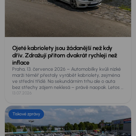
ze zásuvky prakticky výhradně na benzin, jen aby
firmy splnily ESG normy.
Ojeté kabriolety jsou žádanější než kdy
dřív. Zdražují přitom dvakrát rychleji než
inflace
Praha, 13. července 2026 – Automobilky kvůli nízké
marži téměř přestaly vyrábět kabriolety, zejména
ve střední třídě. Na sekundárním trhu ale o auta
bez střechy zájem neklesá – právě naopak. Letos si
Češi na inzertních serverech za první pololetí koupili
13.07.2026
rekordních 6 102 ojetých kabrioletů, o čtvrtinu víc
než v roce 2021. Jejich průměrná cena přitom za tu
dobu vzrostla o 64 procent, tedy zhruba dvakrát
Tiskové zprávy
rychleji, než ve stejném období obecně rostly ceny.