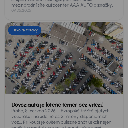
mezinárodní sítě autocenter AAA AUTO a značky
Mototechna, se v letošním vydání žebříčku Forbes
09.06.2026
Nejvlivnější ženy Česka 2026 umístila na 21. místě
ze 200 hodnocených. Jde o její historicky nejlepší
výsledek v tomto žebříčku, v němž se opakovaně
Tiskové zprávy
objevuje již řadu let. Ocenění přichází po náročném
období spojeném s prodejem skupiny a rekordními
obchodními výsledky.
Dovoz auta je loterie téměř bez vítězů
Praha, 8. června 2026 – Evropská tržiště ojetých
vozů lákají na údajně až 2 miliony disponibilních
vozů. Při koupi je ovšem důležité znát úskalí nejen
značek a modelů, ale také jednotlivých zemí