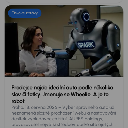
Tiskové zprávy
Prodejce najde ideální auto podle několika
slov či fotky. Jmenuje se Wheelie. A je to
robot.
Praha, 18. června 2026 – Výběr správného auta už
neznamená složité procházení webu a nastavování
desítek vyhledávacích filtrů. AURES Holdings,
provozovatel největší středoevropské sítě ojetých