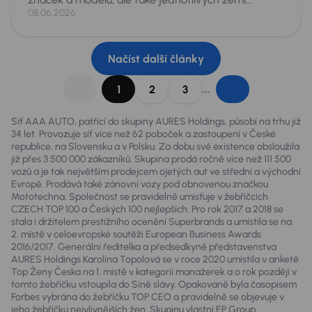
původu. Škoda Octavia se shodnými parametry
08.06.2026
věku a nájezdu, může totiž být v závislosti na zemi
původu podstatně jiné auto. Je proto dobré pro
zákazníky „roztřídit“ zkušenosti odborníků a
Načíst další články
zopakovat, na co si dát pozor při dovozech aut.
...
1
2
3
Síť AAA AUTO, patřící do skupiny AURES Holdings, působí na trhu již
34 let. Provozuje síť více než 62 poboček a zastoupení v České
republice, na Slovensku a v Polsku. Za dobu své existence obsloužila
již přes 3 500 000 zákazníků. Skupina prodá ročně více než 111 500
vozů a je tak největším prodejcem ojetých aut ve střední a východní
Evropě. Prodává také zánovní vozy pod obnovenou značkou
Mototechna. Společnost se pravidelně umisťuje v žebříčcích
CZECH TOP 100 a Českých 100 nejlepších. Pro rok 2017 a 2018 se
stala i držitelem prestižního ocenění Superbrands a umístila se na
2. místě v celoevropské soutěži European Business Awards
2016/2017. Generální ředitelka a předsedkyně představenstva
AURES Holdings Karolína Topolová se v roce 2020 umístila v anketě
Top Ženy Česka na 1. místě v kategorii manažerek a o rok později v
tomto žebříčku vstoupila do Síně slávy. Opakovaně byla časopisem
Forbes vybrána do žebříčku TOP CEO a pravidelně se objevuje v
jeho žebříčku nejvlivnějších žen. Skupinu vlastní EP Group.