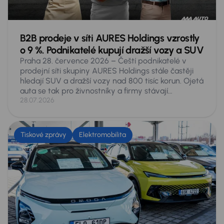
B2B prodeje v síti AURES Holdings vzrostly
o 9 %. Podnikatelé kupují dražší vozy a SUV
Praha 28. července 2026 – Čeští podnikatelé v
prodejní síti skupiny AURES Holdings stále častěji
hledají SUV a dražší vozy nad 800 tisíc korun. Ojetá
auta se tak pro živnostníky a firmy stávají
plnohodnotnou alternativou k novým. V prvním
28.07.2026
pololetí roku 2026 si v autocentrech skupiny pořídili
4 310 vozů, meziročně o 359 aut víc, tedy o 9
procent. SUV tvořila o pětinu víc než loni, zatímco
Tiskové zprávy
Elektromobilita
kombi se prodalo o 3 procenta méně. Nejrychleji
rostla dražší auta: v rozmezí 800 až 999 tisíc korun
se prodalo o 29 procent více aut a nad milion o 23
procent. Nejprodávanějším přesto zůstává Škoda
Octavia.