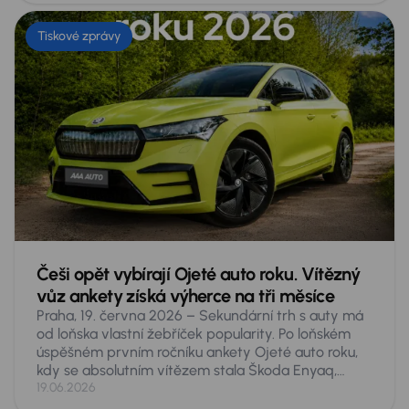
autě, a to zdaleka nejen pro malé dítě či psa. Co
přesně hrozí a co proti tomu dělat?
Tiskové zprávy
Češi opět vybírají Ojeté auto roku. Vítězný
vůz ankety získá výherce na tři měsíce
Praha, 19. června 2026 – Sekundární trh s auty má
od loňska vlastní žebříček popularity. Po loňském
úspěšném prvním ročníku ankety Ojeté auto roku,
kdy se absolutním vítězem stala Škoda Enyaq,
spouští AURES Holdings druhý ročník hlasování
19.06.2026
veřejnosti o nejoblíbenější ojeté vozy v Česku.