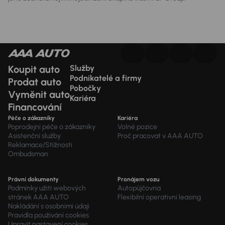
Koupit auto
Služby
Podnikatelé a firmy
Prodat auto
Pobočky
Vyměnit auto
Kariéra
Financování
Péče o zákazníky
Kariéra
Poprodejní péče o zákazníky
Volné pozice
Asistenční služby
Proč pracovat v AAA AUTO
Reklamace/Stížnosti
Ombudsman
Právní dokumenty
Pronájem vozu
Podmínky užití webových
Autopůjčovna
stránek AAA AUTO
Flexibilní operativní leasing
Nakládání s osobními údaji
Pravidla používání cookies
Upravit nastavení cookies