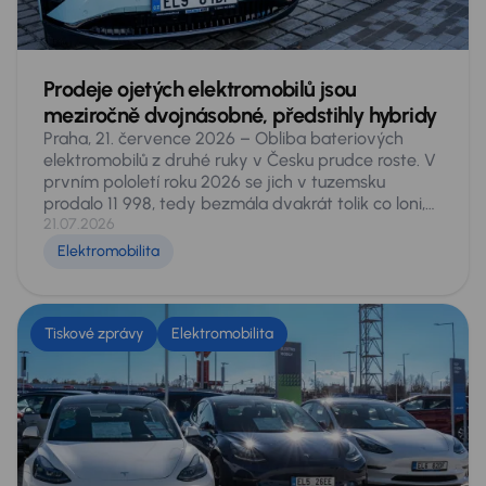
Prodeje ojetých elektromobilů jsou
meziročně dvojnásobné, předstihly hybridy
Praha, 21. července 2026 – Obliba bateriových
elektromobilů z druhé ruky v Česku prudce roste. V
prvním pololetí roku 2026 se jich v tuzemsku
prodalo 11 998, tedy bezmála dvakrát tolik co loni,
kdy za stejné období našlo nového majitele 6 051
21.07.2026
vozů. Podíl elektromobilů na celém sekundárním
Elektromobilita
trhu stoupl z 1,5 na 2,9 procenta a čistě bateriové
vozy počtem prodejů překonaly všechny typy
hybridů dohromady. Vyplývá to z analýzy dat
pokrývajících celý český sekundární trh, provedené
Tiskové zprávy
Elektromobilita
experty AURES Holdings, provozovatele sítí
autocenter AAA AUTO a Mototechna. Také v nich
zaznamenali letos na domácím trhu více než
dvojnásobné prodeje.