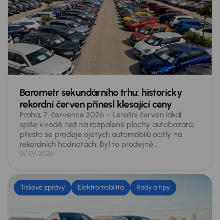
Barometr sekundárního trhu: historicky
rekordní červen přinesl klesající ceny
Praha, 7. července 2026 – Letošní červen lákal
spíše k vodě než na rozpálené plochy autobazarů,
přesto se prodeje ojetých automobilů ocitly na
rekordních hodnotách. Byl to prodejně
nejúspěšnější červen české historie, na inzertních
07.07.2026
serverech se prodalo 76 459 ojetých vozů –
v meziročním srovnání o 11,3 % více. Vyplývá to
z údajů, získaných analytiky skupiny AURES
Tiskové zprávy
Elektromobilita
Rady a tipy
Holdings, provozovatele největší tuzemské sítě
prodejců ojetých vozů AAA AUTO a Mototechna.