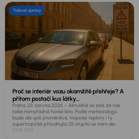
Tiskové zprávy
Proč se interiér vozu okamžitě přehřeje? A
přitom postačí kus látky…
Praha, 23. června 2026 – Aktuálně se zdá, že nás
čeká mimořádně horké léto. Podle meteorologů
bude ale spíš proměnlivé, tropické teploty i ty
supertropické přesahující 35 stupňů se nám ale
nevyhnou. Taková vedra představují akutní
23.06.2026
nebezpečí pro cokoliv, co necháte v zaparkovaném