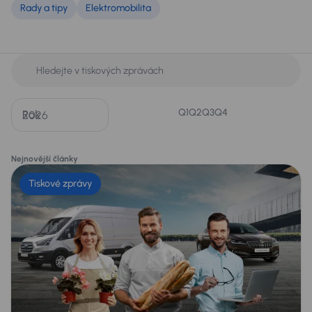
Rady a tipy
Elektromobilita
Q1
Q2
Q3
Q4
Rok
Nejnovější články
Tiskové zprávy