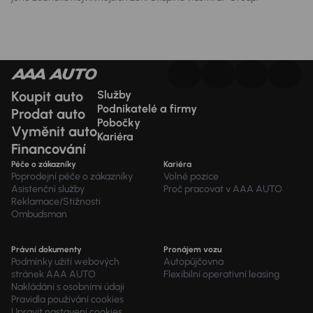
Koupit auto
Služby
Podnikatelé a firmy
Prodat auto
Pobočky
Vyměnit auto
Kariéra
Financování
Péče o zákazníky
Kariéra
Poprodejní péče o zákazníky
Volné pozice
Asistenční služby
Proč pracovat v AAA AUTO
Reklamace/Stížnosti
Ombudsman
Právní dokumenty
Pronájem vozu
Podmínky užití webových
Autopůjčovna
stránek AAA AUTO
Flexibilní operativní leasing
Nakládání s osobními údaji
Pravidla používání cookies
Upravit nastavení cookies