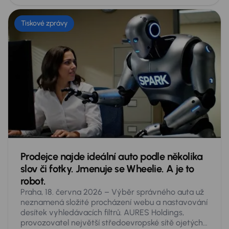
Tiskové zprávy
Prodejce najde ideální auto podle několika
slov či fotky. Jmenuje se Wheelie. A je to
robot.
Praha, 18. června 2026 – Výběr správného auta už
neznamená složité procházení webu a nastavování
desítek vyhledávacích filtrů. AURES Holdings,
provozovatel největší středoevropské sítě ojetých