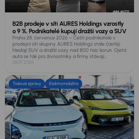
B2B prodeje v síti AURES Holdings vzrostly
o 9 %. Podnikatelé kupují dražší vozy a SUV
Praha 28. července 2026 – Čeští podnikatelé v
prodejní síti skupiny AURES Holdings stále častěji
hledají SUV a dražší vozy nad 800 tisíc korun. Ojetá
auta se tak pro živnostníky a firmy stávají
plnohodnotnou alternativou k novým. V prvním
28.07.2026
pololetí roku 2026 si v autocentrech skupiny pořídili
4 310 vozů, meziročně o 359 aut víc, tedy o 9
procent. SUV tvořila o pětinu víc než loni, zatímco
Tiskové zprávy
Elektromobilita
kombi se prodalo o 3 procenta méně. Nejrychleji
rostla dražší auta: v rozmezí 800 až 999 tisíc korun
se prodalo o 29 procent více aut a nad milion o 23
procent. Nejprodávanějším přesto zůstává Škoda
Octavia.