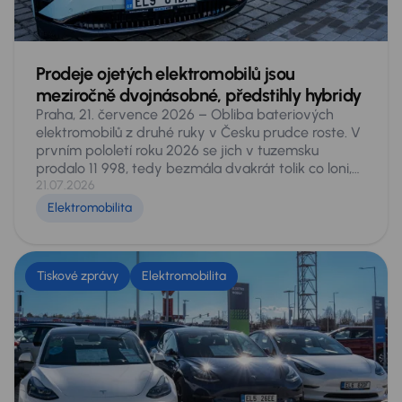
Prodeje ojetých elektromobilů jsou
meziročně dvojnásobné, předstihly hybridy
Praha, 21. července 2026 – Obliba bateriových
elektromobilů z druhé ruky v Česku prudce roste. V
prvním pololetí roku 2026 se jich v tuzemsku
prodalo 11 998, tedy bezmála dvakrát tolik co loni,
kdy za stejné období našlo nového majitele 6 051
21.07.2026
vozů. Podíl elektromobilů na celém sekundárním
Elektromobilita
trhu stoupl z 1,5 na 2,9 procenta a čistě bateriové
vozy počtem prodejů překonaly všechny typy
hybridů dohromady. Vyplývá to z analýzy dat
pokrývajících celý český sekundární trh, provedené
Tiskové zprávy
Elektromobilita
experty AURES Holdings, provozovatele sítí
autocenter AAA AUTO a Mototechna. Také v nich
zaznamenali letos na domácím trhu více než
dvojnásobné prodeje.