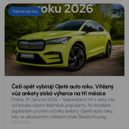
autě, a to zdaleka nejen pro malé dítě či psa. Co
přesně hrozí a co proti tomu dělat?
Tiskové zprávy
Češi opět vybírají Ojeté auto roku. Vítězný
vůz ankety získá výherce na tři měsíce
Praha, 19. června 2026 – Sekundární trh s auty má
od loňska vlastní žebříček popularity. Po loňském
úspěšném prvním ročníku ankety Ojeté auto roku,
kdy se absolutním vítězem stala Škoda Enyaq,
spouští AURES Holdings druhý ročník hlasování
19.06.2026
veřejnosti o nejoblíbenější ojeté vozy v Česku.