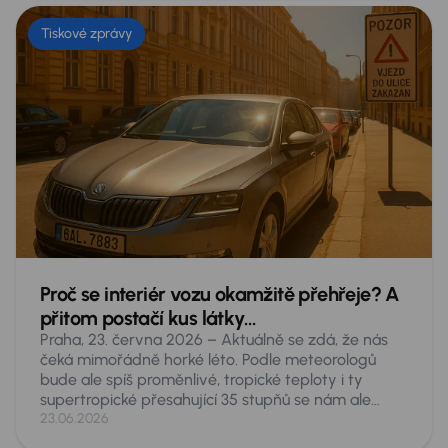
Tiskové zprávy
Proč se interiér vozu okamžitě přehřeje? A
přitom postačí kus látky…
Praha, 23. června 2026 – Aktuálně se zdá, že nás
čeká mimořádně horké léto. Podle meteorologů
bude ale spíš proměnlivé, tropické teploty i ty
supertropické přesahující 35 stupňů se nám ale
nevyhnou. Taková vedra představují akutní
23.06.2026
nebezpečí pro cokoliv, co necháte v zaparkovaném