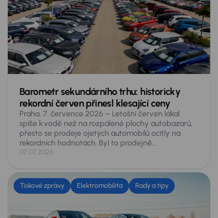
Barometr sekundárního trhu: historicky
rekordní červen přinesl klesající ceny
Praha, 7. července 2026 – Letošní červen lákal
spíše k vodě než na rozpálené plochy autobazarů,
přesto se prodeje ojetých automobilů ocitly na
rekordních hodnotách. Byl to prodejně
nejúspěšnější červen české historie, na inzertních
07.07.2026
serverech se prodalo 76 459 ojetých vozů –
v meziročním srovnání o 11,3 % více. Vyplývá to
z údajů, získaných analytiky skupiny AURES
Tiskové zprávy
Elektromobilita
Rady a tipy
Holdings, provozovatele největší tuzemské sítě
prodejců ojetých vozů AAA AUTO a Mototechna.