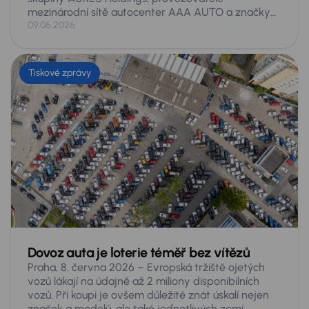
mezinárodní sítě autocenter AAA AUTO a značky
Mototechna, se v letošním vydání žebříčku Forbes
09.06.2026
Nejvlivnější ženy Česka 2026 umístila na 21. místě
ze 200 hodnocených. Jde o její historicky nejlepší
výsledek v tomto žebříčku, v němž se opakovaně
Tiskové zprávy
objevuje již řadu let. Ocenění přichází po náročném
období spojeném s prodejem skupiny a rekordními
obchodními výsledky.
Dovoz auta je loterie téměř bez vítězů
Praha, 8. června 2026 – Evropská tržiště ojetých
vozů lákají na údajně až 2 miliony disponibilních
vozů. Při koupi je ovšem důležité znát úskalí nejen
značek a modelů, ale také jednotlivých zemí