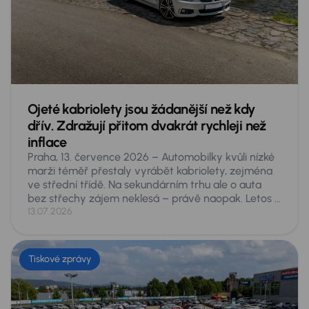
ze zásuvky prakticky výhradně na benzin, jen aby
firmy splnily ESG normy.
Ojeté kabriolety jsou žádanější než kdy
dřív. Zdražují přitom dvakrát rychleji než
inflace
Praha, 13. července 2026 – Automobilky kvůli nízké
marži téměř přestaly vyrábět kabriolety, zejména
ve střední třídě. Na sekundárním trhu ale o auta
bez střechy zájem neklesá – právě naopak. Letos si
Češi na inzertních serverech za první pololetí koupili
13.07.2026
rekordních 6 102 ojetých kabrioletů, o čtvrtinu víc
než v roce 2021. Jejich průměrná cena přitom za tu
dobu vzrostla o 64 procent, tedy zhruba dvakrát
Tiskové zprávy
rychleji, než ve stejném období obecně rostly ceny.