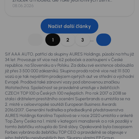
původu. Škoda Octavia se shodnými parametry
08.06.2026
věku a nájezdu, může totiž být v závislosti na zemi
původu podstatně jiné auto. Je proto dobré pro
zákazníky „roztřídit“ zkušenosti odborníků a
Načíst další články
zopakovat, na co si dát pozor při dovozech aut.
...
1
2
3
Síť AAA AUTO, patřící do skupiny AURES Holdings, působí na trhu již
34 let. Provozuje síť více než 62 poboček a zastoupení v České
republice, na Slovensku a v Polsku. Za dobu své existence obsloužila
již přes 3 500 000 zákazníků. Skupina prodá ročně více než 111 500
vozů a je tak největším prodejcem ojetých aut ve střední a východní
Evropě. Prodává také zánovní vozy pod obnovenou značkou
Mototechna. Společnost se pravidelně umisťuje v žebříčcích
CZECH TOP 100 a Českých 100 nejlepších. Pro rok 2017 a 2018 se
stala i držitelem prestižního ocenění Superbrands a umístila se na
2. místě v celoevropské soutěži European Business Awards
2016/2017. Generální ředitelka a předsedkyně představenstva
AURES Holdings Karolína Topolová se v roce 2020 umístila v anketě
Top Ženy Česka na 1. místě v kategorii manažerek a o rok později v
tomto žebříčku vstoupila do Síně slávy. Opakovaně byla časopisem
Forbes vybrána do žebříčku TOP CEO a pravidelně se objevuje v
jeho žebříčku nejvlivnějších žen. Skupinu vlastní EP Group.