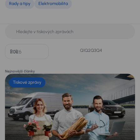
Rady a tipy
Elektromobilita
Q1
Q2
Q3
Q4
Rok
Nejnovější články
Tiskové zprávy