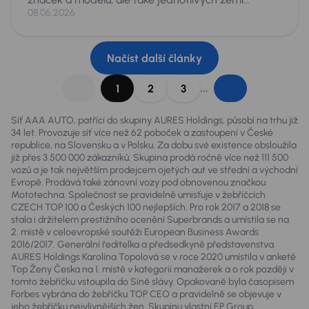
původu. Škoda Octavia se shodnými parametry
08.06.2026
věku a nájezdu, může totiž být v závislosti na zemi
původu podstatně jiné auto. Je proto dobré pro
zákazníky „roztřídit“ zkušenosti odborníků a
Načíst další články
zopakovat, na co si dát pozor při dovozech aut.
...
1
2
3
Síť AAA AUTO, patřící do skupiny AURES Holdings, působí na trhu již
34 let. Provozuje síť více než 62 poboček a zastoupení v České
republice, na Slovensku a v Polsku. Za dobu své existence obsloužila
již přes 3 500 000 zákazníků. Skupina prodá ročně více než 111 500
vozů a je tak největším prodejcem ojetých aut ve střední a východní
Evropě. Prodává také zánovní vozy pod obnovenou značkou
Mototechna. Společnost se pravidelně umisťuje v žebříčcích
CZECH TOP 100 a Českých 100 nejlepších. Pro rok 2017 a 2018 se
stala i držitelem prestižního ocenění Superbrands a umístila se na
2. místě v celoevropské soutěži European Business Awards
2016/2017. Generální ředitelka a předsedkyně představenstva
AURES Holdings Karolína Topolová se v roce 2020 umístila v anketě
Top Ženy Česka na 1. místě v kategorii manažerek a o rok později v
tomto žebříčku vstoupila do Síně slávy. Opakovaně byla časopisem
Forbes vybrána do žebříčku TOP CEO a pravidelně se objevuje v
jeho žebříčku nejvlivnějších žen. Skupinu vlastní EP Group.