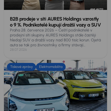
B2B prodeje v síti AURES Holdings vzrostly
o 9 %. Podnikatelé kupují dražší vozy a SUV
Praha 28. července 2026 – Čeští podnikatelé v
prodejní síti skupiny AURES Holdings stále častěji
hledají SUV a dražší vozy nad 800 tisíc korun. Ojetá
auta se tak pro živnostníky a firmy stávají
plnohodnotnou alternativou k novým. V prvním
28.07.2026
pololetí roku 2026 si v autocentrech skupiny pořídili
4 310 vozů, meziročně o 359 aut víc, tedy o 9
procent. SUV tvořila o pětinu víc než loni, zatímco
Tiskové zprávy
Elektromobilita
kombi se prodalo o 3 procenta méně. Nejrychleji
rostla dražší auta: v rozmezí 800 až 999 tisíc korun
se prodalo o 29 procent více aut a nad milion o 23
procent. Nejprodávanějším přesto zůstává Škoda
Octavia.