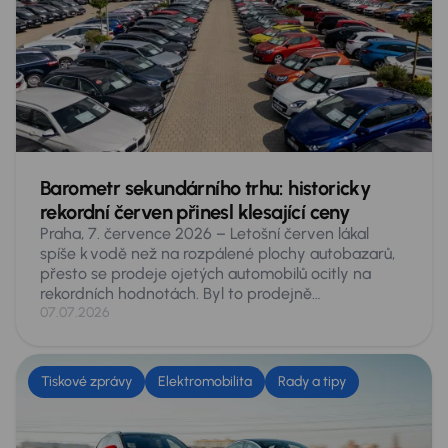
Barometr sekundárního trhu: historicky
rekordní červen přinesl klesající ceny
Praha, 7. července 2026 – Letošní červen lákal
spíše k vodě než na rozpálené plochy autobazarů,
přesto se prodeje ojetých automobilů ocitly na
rekordních hodnotách. Byl to prodejně
nejúspěšnější červen české historie, na inzertních
07.07.2026
serverech se prodalo 76 459 ojetých vozů –
v meziročním srovnání o 11,3 % více. Vyplývá to
z údajů, získaných analytiky skupiny AURES
Tiskové zprávy
Elektromobilita
Rady a tipy
Holdings, provozovatele největší tuzemské sítě
prodejců ojetých vozů AAA AUTO a Mototechna.