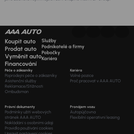
Koupit auto
Služby
Podnikatelé a firmy
Prodat auto
Pobočky
Vyměnit auto
Kariéra
Financování
Péče o zákazníky
Kariéra
Poprodejní péče o zákazníky
Volné pozice
Asistenční služby
Proč pracovat v AAA AUTO
Reklamace/Stížnosti
Ombudsman
Právní dokumenty
Pronájem vozu
Podmínky užití webových
Autopůjčovna
stránek AAA AUTO
Flexibilní operativní leasing
Nakládání s osobními údaji
Pravidla používání cookies
Upravit nastavení cookies