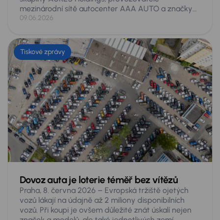
mezinárodní sítě autocenter AAA AUTO a značky
Mototechna, se v letošním vydání žebříčku Forbes
09.06.2026
Nejvlivnější ženy Česka 2026 umístila na 21. místě
ze 200 hodnocených. Jde o její historicky nejlepší
výsledek v tomto žebříčku, v němž se opakovaně
Tiskové zprávy
objevuje již řadu let. Ocenění přichází po náročném
období spojeném s prodejem skupiny a rekordními
obchodními výsledky.
Dovoz auta je loterie téměř bez vítězů
Praha, 8. června 2026 – Evropská tržiště ojetých
vozů lákají na údajně až 2 miliony disponibilních
vozů. Při koupi je ovšem důležité znát úskalí nejen
značek a modelů, ale také jednotlivých zemí