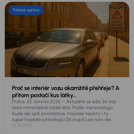
Tiskové zprávy
Proč se interiér vozu okamžitě přehřeje? A
přitom postačí kus látky…
Praha, 23. června 2026 – Aktuálně se zdá, že nás
čeká mimořádně horké léto. Podle meteorologů
bude ale spíš proměnlivé, tropické teploty i ty
supertropické přesahující 35 stupňů se nám ale
nevyhnou. Taková vedra představují akutní
23.06.2026
nebezpečí pro cokoliv, co necháte v zaparkovaném