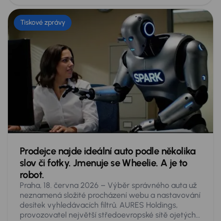
Tiskové zprávy
Prodejce najde ideální auto podle několika
slov či fotky. Jmenuje se Wheelie. A je to
robot.
Praha, 18. června 2026 – Výběr správného auta už
neznamená složité procházení webu a nastavování
desítek vyhledávacích filtrů. AURES Holdings,
provozovatel největší středoevropské sítě ojetých