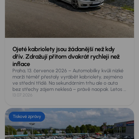
ze zásuvky prakticky výhradně na benzin, jen aby
firmy splnily ESG normy.
Ojeté kabriolety jsou žádanější než kdy
dřív. Zdražují přitom dvakrát rychleji než
inflace
Praha, 13. července 2026 – Automobilky kvůli nízké
marži téměř přestaly vyrábět kabriolety, zejména
ve střední třídě. Na sekundárním trhu ale o auta
bez střechy zájem neklesá – právě naopak. Letos si
Češi na inzertních serverech za první pololetí koupili
13.07.2026
rekordních 6 102 ojetých kabrioletů, o čtvrtinu víc
než v roce 2021. Jejich průměrná cena přitom za tu
dobu vzrostla o 64 procent, tedy zhruba dvakrát
Tiskové zprávy
rychleji, než ve stejném období obecně rostly ceny.