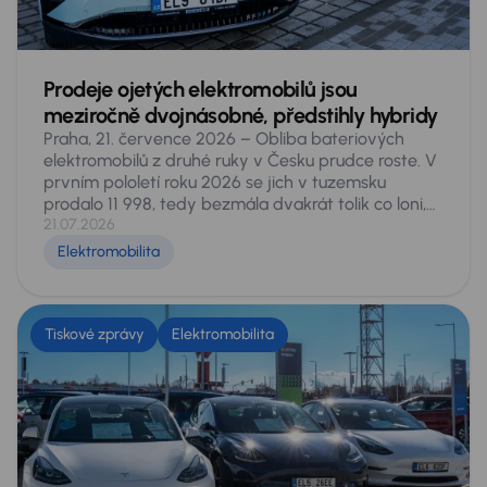
Prodeje ojetých elektromobilů jsou
meziročně dvojnásobné, předstihly hybridy
Praha, 21. července 2026 – Obliba bateriových
elektromobilů z druhé ruky v Česku prudce roste. V
prvním pololetí roku 2026 se jich v tuzemsku
prodalo 11 998, tedy bezmála dvakrát tolik co loni,
kdy za stejné období našlo nového majitele 6 051
21.07.2026
vozů. Podíl elektromobilů na celém sekundárním
Elektromobilita
trhu stoupl z 1,5 na 2,9 procenta a čistě bateriové
vozy počtem prodejů překonaly všechny typy
hybridů dohromady. Vyplývá to z analýzy dat
pokrývajících celý český sekundární trh, provedené
Tiskové zprávy
Elektromobilita
experty AURES Holdings, provozovatele sítí
autocenter AAA AUTO a Mototechna. Také v nich
zaznamenali letos na domácím trhu více než
dvojnásobné prodeje.