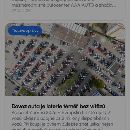
mezinárodní sítě autocenter AAA AUTO a značky
Mototechna, se v letošním vydání žebříčku Forbes
09.06.2026
Nejvlivnější ženy Česka 2026 umístila na 21. místě
ze 200 hodnocených. Jde o její historicky nejlepší
výsledek v tomto žebříčku, v němž se opakovaně
Tiskové zprávy
objevuje již řadu let. Ocenění přichází po náročném
období spojeném s prodejem skupiny a rekordními
obchodními výsledky.
Dovoz auta je loterie téměř bez vítězů
Praha, 8. června 2026 – Evropská tržiště ojetých
vozů lákají na údajně až 2 miliony disponibilních
vozů. Při koupi je ovšem důležité znát úskalí nejen
značek a modelů, ale také jednotlivých zemí