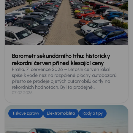
Barometr sekundárního trhu: historicky
rekordní červen přinesl klesající ceny
Praha, 7. července 2026 – Letošní červen lákal
spíše k vodě než na rozpálené plochy autobazarů,
přesto se prodeje ojetých automobilů ocitly na
rekordních hodnotách. Byl to prodejně
nejúspěšnější červen české historie, na inzertních
07.07.2026
serverech se prodalo 76 459 ojetých vozů –
v meziročním srovnání o 11,3 % více. Vyplývá to
z údajů, získaných analytiky skupiny AURES
Tiskové zprávy
Elektromobilita
Rady a tipy
Holdings, provozovatele největší tuzemské sítě
prodejců ojetých vozů AAA AUTO a Mototechna.