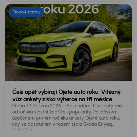
autě, a to zdaleka nejen pro malé dítě či psa. Co
přesně hrozí a co proti tomu dělat?
Tiskové zprávy
Češi opět vybírají Ojeté auto roku. Vítězný
vůz ankety získá výherce na tři měsíce
Praha, 19. června 2026 – Sekundární trh s auty má
od loňska vlastní žebříček popularity. Po loňském
úspěšném prvním ročníku ankety Ojeté auto roku,
kdy se absolutním vítězem stala Škoda Enyaq,
spouští AURES Holdings druhý ročník hlasování
19.06.2026
veřejnosti o nejoblíbenější ojeté vozy v Česku.