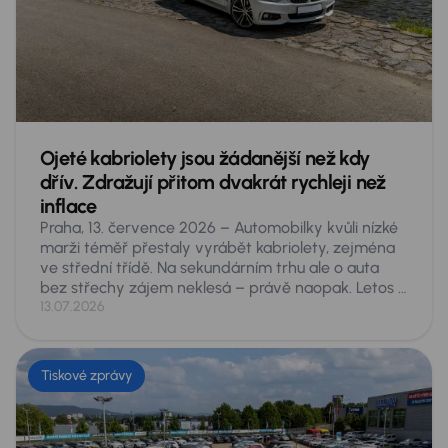
ze zásuvky prakticky výhradně na benzin, jen aby
firmy splnily ESG normy.
Ojeté kabriolety jsou žádanější než kdy
dřív. Zdražují přitom dvakrát rychleji než
inflace
Praha, 13. července 2026 – Automobilky kvůli nízké
marži téměř přestaly vyrábět kabriolety, zejména
ve střední třídě. Na sekundárním trhu ale o auta
bez střechy zájem neklesá – právě naopak. Letos si
Češi na inzertních serverech za první pololetí koupili
13.07.2026
rekordních 6 102 ojetých kabrioletů, o čtvrtinu víc
než v roce 2021. Jejich průměrná cena přitom za tu
dobu vzrostla o 64 procent, tedy zhruba dvakrát
Tiskové zprávy
rychleji, než ve stejném období obecně rostly ceny.