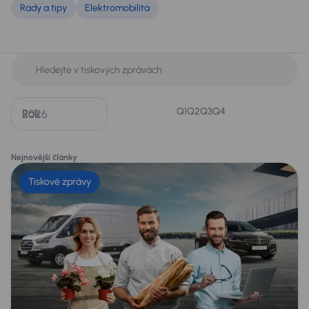
Rady a tipy
Elektromobilita
Q1
Q2
Q3
Q4
Rok
Nejnovější články
Tiskové zprávy