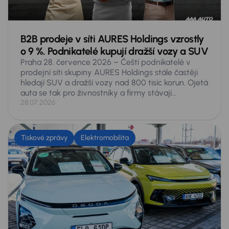
B2B prodeje v síti AURES Holdings vzrostly
o 9 %. Podnikatelé kupují dražší vozy a SUV
Praha 28. července 2026 – Čeští podnikatelé v
prodejní síti skupiny AURES Holdings stále častěji
hledají SUV a dražší vozy nad 800 tisíc korun. Ojetá
auta se tak pro živnostníky a firmy stávají
plnohodnotnou alternativou k novým. V prvním
28.07.2026
pololetí roku 2026 si v autocentrech skupiny pořídili
4 310 vozů, meziročně o 359 aut víc, tedy o 9
procent. SUV tvořila o pětinu víc než loni, zatímco
Tiskové zprávy
Elektromobilita
kombi se prodalo o 3 procenta méně. Nejrychleji
rostla dražší auta: v rozmezí 800 až 999 tisíc korun
se prodalo o 29 procent více aut a nad milion o 23
procent. Nejprodávanějším přesto zůstává Škoda
Octavia.