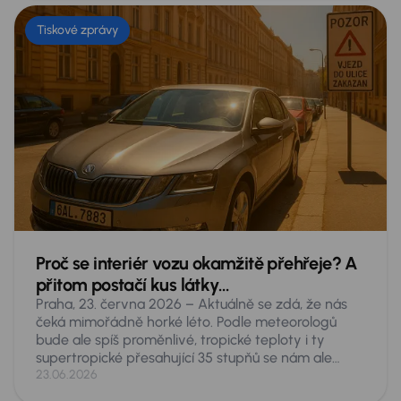
Tiskové zprávy
Proč se interiér vozu okamžitě přehřeje? A
přitom postačí kus látky…
Praha, 23. června 2026 – Aktuálně se zdá, že nás
čeká mimořádně horké léto. Podle meteorologů
bude ale spíš proměnlivé, tropické teploty i ty
supertropické přesahující 35 stupňů se nám ale
nevyhnou. Taková vedra představují akutní
23.06.2026
nebezpečí pro cokoliv, co necháte v zaparkovaném