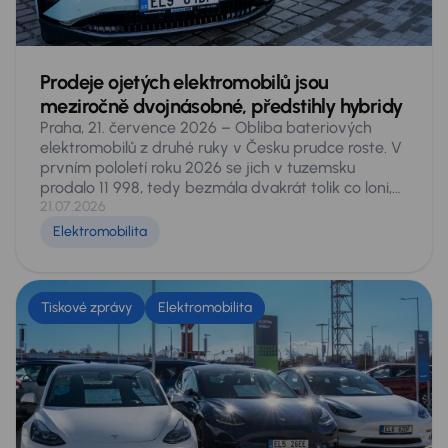
Prodeje ojetých elektromobilů jsou
meziročně dvojnásobné, předstihly hybridy
Praha, 21. července 2026 – Obliba bateriových
elektromobilů z druhé ruky v Česku prudce roste. V
prvním pololetí roku 2026 se jich v tuzemsku
prodalo 11 998, tedy bezmála dvakrát tolik co loni,
kdy za stejné období našlo nového majitele 6 051
21.07.2026
vozů. Podíl elektromobilů na celém sekundárním
Elektromobilita
trhu stoupl z 1,5 na 2,9 procenta a čistě bateriové
vozy počtem prodejů překonaly všechny typy
hybridů dohromady. Vyplývá to z analýzy dat
pokrývajících celý český sekundární trh, provedené
Tiskové zprávy
Elektromobilita
experty AURES Holdings, provozovatele sítí
autocenter AAA AUTO a Mototechna. Také v nich
zaznamenali letos na domácím trhu více než
dvojnásobné prodeje.