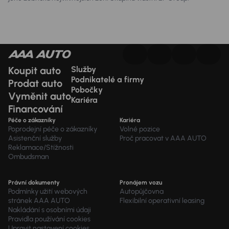
Koupit auto
Služby
Podnikatelé a firmy
Prodat auto
Pobočky
Vyměnit auto
Kariéra
Financování
Péče o zákazníky
Kariéra
Poprodejní péče o zákazníky
Volné pozice
Asistenční služby
Proč pracovat v AAA AUTO
Reklamace/Stížnosti
Ombudsman
Právní dokumenty
Pronájem vozu
Podmínky užití webových
Autopůjčovna
stránek AAA AUTO
Flexibilní operativní leasing
Nakládání s osobními údaji
Pravidla používání cookies
Upravit nastavení cookies