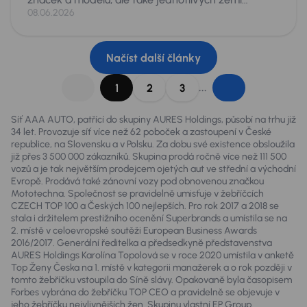
původu. Škoda Octavia se shodnými parametry
08.06.2026
věku a nájezdu, může totiž být v závislosti na zemi
původu podstatně jiné auto. Je proto dobré pro
zákazníky „roztřídit“ zkušenosti odborníků a
Načíst další články
zopakovat, na co si dát pozor při dovozech aut.
...
1
2
3
Síť AAA AUTO, patřící do skupiny AURES Holdings, působí na trhu již
34 let. Provozuje síť více než 62 poboček a zastoupení v České
republice, na Slovensku a v Polsku. Za dobu své existence obsloužila
již přes 3 500 000 zákazníků. Skupina prodá ročně více než 111 500
vozů a je tak největším prodejcem ojetých aut ve střední a východní
Evropě. Prodává také zánovní vozy pod obnovenou značkou
Mototechna. Společnost se pravidelně umisťuje v žebříčcích
CZECH TOP 100 a Českých 100 nejlepších. Pro rok 2017 a 2018 se
stala i držitelem prestižního ocenění Superbrands a umístila se na
2. místě v celoevropské soutěži European Business Awards
2016/2017. Generální ředitelka a předsedkyně představenstva
AURES Holdings Karolína Topolová se v roce 2020 umístila v anketě
Top Ženy Česka na 1. místě v kategorii manažerek a o rok později v
tomto žebříčku vstoupila do Síně slávy. Opakovaně byla časopisem
Forbes vybrána do žebříčku TOP CEO a pravidelně se objevuje v
jeho žebříčku nejvlivnějších žen. Skupinu vlastní EP Group.