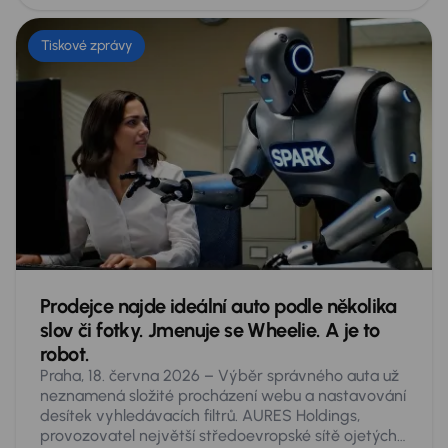
Tiskové zprávy
Prodejce najde ideální auto podle několika
slov či fotky. Jmenuje se Wheelie. A je to
robot.
Praha, 18. června 2026 – Výběr správného auta už
neznamená složité procházení webu a nastavování
desítek vyhledávacích filtrů. AURES Holdings,
provozovatel největší středoevropské sítě ojetých