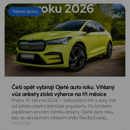
autě, a to zdaleka nejen pro malé dítě či psa. Co
přesně hrozí a co proti tomu dělat?
Tiskové zprávy
Češi opět vybírají Ojeté auto roku. Vítězný
vůz ankety získá výherce na tři měsíce
Praha, 19. června 2026 – Sekundární trh s auty má
od loňska vlastní žebříček popularity. Po loňském
úspěšném prvním ročníku ankety Ojeté auto roku,
kdy se absolutním vítězem stala Škoda Enyaq,
spouští AURES Holdings druhý ročník hlasování
19.06.2026
veřejnosti o nejoblíbenější ojeté vozy v Česku.