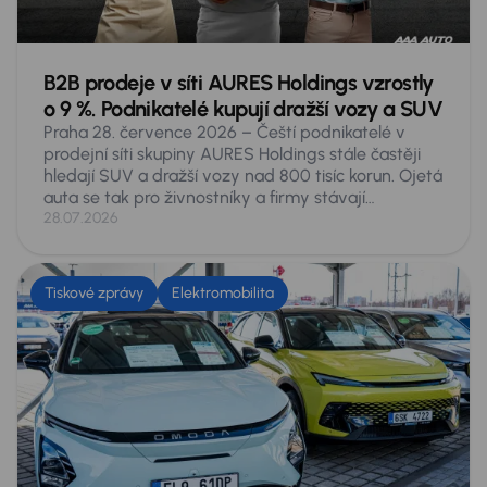
B2B prodeje v síti AURES Holdings vzrostly
o 9 %. Podnikatelé kupují dražší vozy a SUV
Praha 28. července 2026 – Čeští podnikatelé v
prodejní síti skupiny AURES Holdings stále častěji
hledají SUV a dražší vozy nad 800 tisíc korun. Ojetá
auta se tak pro živnostníky a firmy stávají
plnohodnotnou alternativou k novým. V prvním
28.07.2026
pololetí roku 2026 si v autocentrech skupiny pořídili
4 310 vozů, meziročně o 359 aut víc, tedy o 9
procent. SUV tvořila o pětinu víc než loni, zatímco
Tiskové zprávy
Elektromobilita
kombi se prodalo o 3 procenta méně. Nejrychleji
rostla dražší auta: v rozmezí 800 až 999 tisíc korun
se prodalo o 29 procent více aut a nad milion o 23
procent. Nejprodávanějším přesto zůstává Škoda
Octavia.