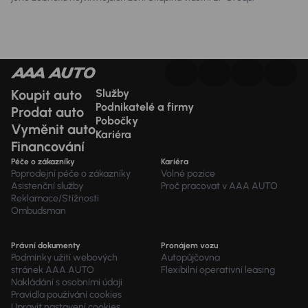
Koupit auto
Služby
Podnikatelé a firmy
Prodat auto
Pobočky
Vyměnit auto
Kariéra
Financování
Péče o zákazníky
Kariéra
Poprodejní péče o zákazníky
Volné pozice
Asistenční služby
Proč pracovat v AAA AUTO
Reklamace/Stížnosti
Ombudsman
Právní dokumenty
Pronájem vozu
Podmínky užití webových
Autopůjčovna
stránek AAA AUTO
Flexibilní operativní leasing
Nakládání s osobními údaji
Pravidla používání cookies
Upravit nastavení cookies