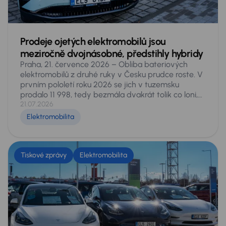
Prodeje ojetých elektromobilů jsou
meziročně dvojnásobné, předstihly hybridy
Praha, 21. července 2026 – Obliba bateriových
elektromobilů z druhé ruky v Česku prudce roste. V
prvním pololetí roku 2026 se jich v tuzemsku
prodalo 11 998, tedy bezmála dvakrát tolik co loni,
kdy za stejné období našlo nového majitele 6 051
21.07.2026
vozů. Podíl elektromobilů na celém sekundárním
Elektromobilita
trhu stoupl z 1,5 na 2,9 procenta a čistě bateriové
vozy počtem prodejů překonaly všechny typy
hybridů dohromady. Vyplývá to z analýzy dat
pokrývajících celý český sekundární trh, provedené
Tiskové zprávy
Elektromobilita
experty AURES Holdings, provozovatele sítí
autocenter AAA AUTO a Mototechna. Také v nich
zaznamenali letos na domácím trhu více než
dvojnásobné prodeje.