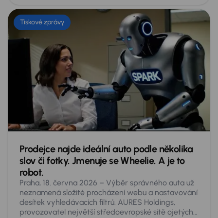
Tiskové zprávy
Prodejce najde ideální auto podle několika
slov či fotky. Jmenuje se Wheelie. A je to
robot.
Praha, 18. června 2026 – Výběr správného auta už
neznamená složité procházení webu a nastavování
desítek vyhledávacích filtrů. AURES Holdings,
provozovatel největší středoevropské sítě ojetých