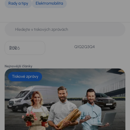
Rady a tipy
Elektromobilita
Q1
Q2
Q3
Q4
Rok
Nejnovější články
Tiskové zprávy