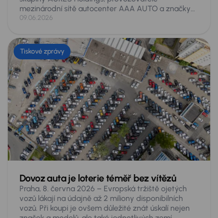
mezinárodní sítě autocenter AAA AUTO a značky
Mototechna, se v letošním vydání žebříčku Forbes
09.06.2026
Nejvlivnější ženy Česka 2026 umístila na 21. místě
ze 200 hodnocených. Jde o její historicky nejlepší
výsledek v tomto žebříčku, v němž se opakovaně
Tiskové zprávy
objevuje již řadu let. Ocenění přichází po náročném
období spojeném s prodejem skupiny a rekordními
obchodními výsledky.
Dovoz auta je loterie téměř bez vítězů
Praha, 8. června 2026 – Evropská tržiště ojetých
vozů lákají na údajně až 2 miliony disponibilních
vozů. Při koupi je ovšem důležité znát úskalí nejen
značek a modelů, ale také jednotlivých zemí