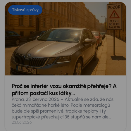
Tiskové zprávy
Proč se interiér vozu okamžitě přehřeje? A
přitom postačí kus látky…
Praha, 23. června 2026 – Aktuálně se zdá, že nás
čeká mimořádně horké léto. Podle meteorologů
bude ale spíš proměnlivé, tropické teploty i ty
supertropické přesahující 35 stupňů se nám ale
nevyhnou. Taková vedra představují akutní
23.06.2026
nebezpečí pro cokoliv, co necháte v zaparkovaném