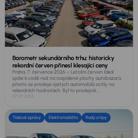
Barometr sekundárního trhu: historicky
rekordní červen přinesl klesající ceny
Praha, 7. července 2026 – Letošní červen lákal
spíše k vodě než na rozpálené plochy autobazarů,
přesto se prodeje ojetých automobilů ocitly na
rekordních hodnotách. Byl to prodejně
nejúspěšnější červen české historie, na inzertních
07.07.2026
serverech se prodalo 76 459 ojetých vozů –
v meziročním srovnání o 11,3 % více. Vyplývá to
z údajů, získaných analytiky skupiny AURES
Tiskové zprávy
Elektromobilita
Rady a tipy
Holdings, provozovatele největší tuzemské sítě
prodejců ojetých vozů AAA AUTO a Mototechna.