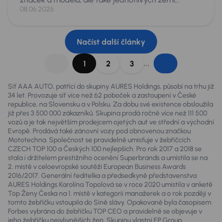
původu. Škoda Octavia se shodnými parametry
08.06.2026
věku a nájezdu, může totiž být v závislosti na zemi
původu podstatně jiné auto. Je proto dobré pro
zákazníky „roztřídit“ zkušenosti odborníků a
Načíst další články
zopakovat, na co si dát pozor při dovozech aut.
...
1
2
3
Síť AAA AUTO, patřící do skupiny AURES Holdings, působí na trhu již
34 let. Provozuje síť více než 62 poboček a zastoupení v České
republice, na Slovensku a v Polsku. Za dobu své existence obsloužila
již přes 3 500 000 zákazníků. Skupina prodá ročně více než 111 500
vozů a je tak největším prodejcem ojetých aut ve střední a východní
Evropě. Prodává také zánovní vozy pod obnovenou značkou
Mototechna. Společnost se pravidelně umisťuje v žebříčcích
CZECH TOP 100 a Českých 100 nejlepších. Pro rok 2017 a 2018 se
stala i držitelem prestižního ocenění Superbrands a umístila se na
2. místě v celoevropské soutěži European Business Awards
2016/2017. Generální ředitelka a předsedkyně představenstva
AURES Holdings Karolína Topolová se v roce 2020 umístila v anketě
Top Ženy Česka na 1. místě v kategorii manažerek a o rok později v
tomto žebříčku vstoupila do Síně slávy. Opakovaně byla časopisem
Forbes vybrána do žebříčku TOP CEO a pravidelně se objevuje v
jeho žebříčku nejvlivnějších žen. Skupinu vlastní EP Group.