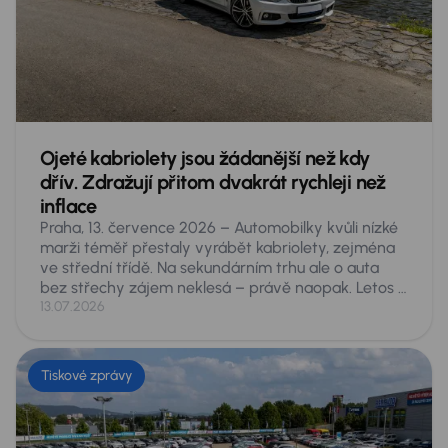
ze zásuvky prakticky výhradně na benzin, jen aby
firmy splnily ESG normy.
Ojeté kabriolety jsou žádanější než kdy
dřív. Zdražují přitom dvakrát rychleji než
inflace
Praha, 13. července 2026 – Automobilky kvůli nízké
marži téměř přestaly vyrábět kabriolety, zejména
ve střední třídě. Na sekundárním trhu ale o auta
bez střechy zájem neklesá – právě naopak. Letos si
Češi na inzertních serverech za první pololetí koupili
13.07.2026
rekordních 6 102 ojetých kabrioletů, o čtvrtinu víc
než v roce 2021. Jejich průměrná cena přitom za tu
dobu vzrostla o 64 procent, tedy zhruba dvakrát
Tiskové zprávy
rychleji, než ve stejném období obecně rostly ceny.