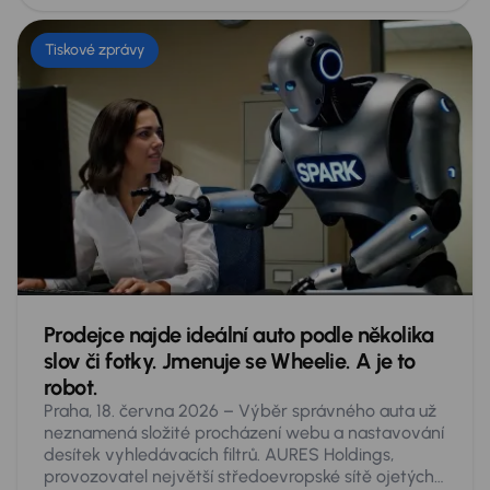
Tiskové zprávy
Prodejce najde ideální auto podle několika
slov či fotky. Jmenuje se Wheelie. A je to
robot.
Praha, 18. června 2026 – Výběr správného auta už
neznamená složité procházení webu a nastavování
desítek vyhledávacích filtrů. AURES Holdings,
provozovatel největší středoevropské sítě ojetých