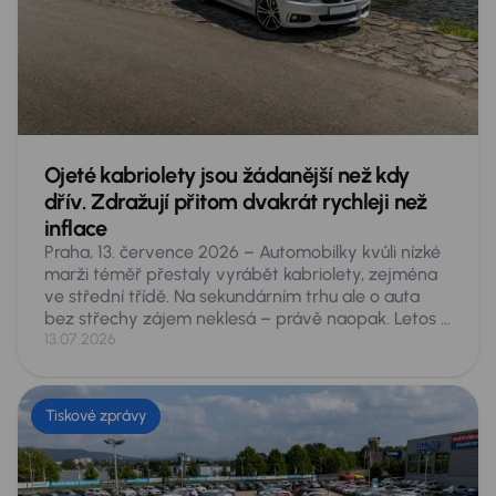
ze zásuvky prakticky výhradně na benzin, jen aby
firmy splnily ESG normy.
Ojeté kabriolety jsou žádanější než kdy
dřív. Zdražují přitom dvakrát rychleji než
inflace
Praha, 13. července 2026 – Automobilky kvůli nízké
marži téměř přestaly vyrábět kabriolety, zejména
ve střední třídě. Na sekundárním trhu ale o auta
bez střechy zájem neklesá – právě naopak. Letos si
Češi na inzertních serverech za první pololetí koupili
13.07.2026
rekordních 6 102 ojetých kabrioletů, o čtvrtinu víc
než v roce 2021. Jejich průměrná cena přitom za tu
dobu vzrostla o 64 procent, tedy zhruba dvakrát
Tiskové zprávy
rychleji, než ve stejném období obecně rostly ceny.