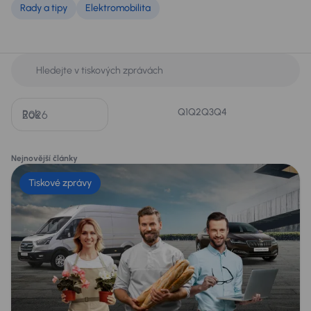
Rady a tipy
Elektromobilita
Q1
Q2
Q3
Q4
Rok
Nejnovější články
Tiskové zprávy