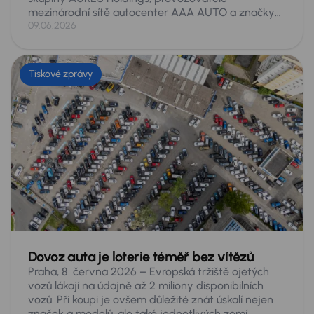
mezinárodní sítě autocenter AAA AUTO a značky
Mototechna, se v letošním vydání žebříčku Forbes
09.06.2026
Nejvlivnější ženy Česka 2026 umístila na 21. místě
ze 200 hodnocených. Jde o její historicky nejlepší
výsledek v tomto žebříčku, v němž se opakovaně
Tiskové zprávy
objevuje již řadu let. Ocenění přichází po náročném
období spojeném s prodejem skupiny a rekordními
obchodními výsledky.
Dovoz auta je loterie téměř bez vítězů
Praha, 8. června 2026 – Evropská tržiště ojetých
vozů lákají na údajně až 2 miliony disponibilních
vozů. Při koupi je ovšem důležité znát úskalí nejen
značek a modelů, ale také jednotlivých zemí