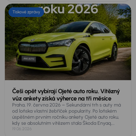
autě, a to zdaleka nejen pro malé dítě či psa. Co
přesně hrozí a co proti tomu dělat?
Tiskové zprávy
Češi opět vybírají Ojeté auto roku. Vítězný
vůz ankety získá výherce na tři měsíce
Praha, 19. června 2026 – Sekundární trh s auty má
od loňska vlastní žebříček popularity. Po loňském
úspěšném prvním ročníku ankety Ojeté auto roku,
kdy se absolutním vítězem stala Škoda Enyaq,
spouští AURES Holdings druhý ročník hlasování
19.06.2026
veřejnosti o nejoblíbenější ojeté vozy v Česku.