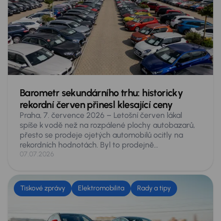
Barometr sekundárního trhu: historicky
rekordní červen přinesl klesající ceny
Praha, 7. července 2026 – Letošní červen lákal
spíše k vodě než na rozpálené plochy autobazarů,
přesto se prodeje ojetých automobilů ocitly na
rekordních hodnotách. Byl to prodejně
nejúspěšnější červen české historie, na inzertních
07.07.2026
serverech se prodalo 76 459 ojetých vozů –
v meziročním srovnání o 11,3 % více. Vyplývá to
z údajů, získaných analytiky skupiny AURES
Tiskové zprávy
Elektromobilita
Rady a tipy
Holdings, provozovatele největší tuzemské sítě
prodejců ojetých vozů AAA AUTO a Mototechna.