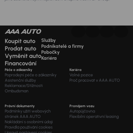
Koupit auto
Služby
Podnikatelé a firmy
Prodat auto
Pobočky
Vyměnit auto
Kariéra
Financování
Péče o zákazníky
Kariéra
Poprodejní péče o zákazníky
Volné pozice
Asistenční služby
Proč pracovat v AAA AUTO
Reklamace/Stížnosti
Ombudsman
Právní dokumenty
Pronájem vozu
Podmínky užití webových
Autopůjčovna
stránek AAA AUTO
Flexibilní operativní leasing
Nakládání s osobními údaji
Pravidla používání cookies
Upravit nastavení cookies