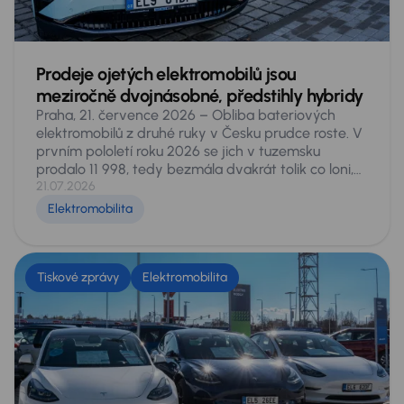
Prodeje ojetých elektromobilů jsou
meziročně dvojnásobné, předstihly hybridy
Praha, 21. července 2026 – Obliba bateriových
elektromobilů z druhé ruky v Česku prudce roste. V
prvním pololetí roku 2026 se jich v tuzemsku
prodalo 11 998, tedy bezmála dvakrát tolik co loni,
kdy za stejné období našlo nového majitele 6 051
21.07.2026
vozů. Podíl elektromobilů na celém sekundárním
Elektromobilita
trhu stoupl z 1,5 na 2,9 procenta a čistě bateriové
vozy počtem prodejů překonaly všechny typy
hybridů dohromady. Vyplývá to z analýzy dat
pokrývajících celý český sekundární trh, provedené
Tiskové zprávy
Elektromobilita
experty AURES Holdings, provozovatele sítí
autocenter AAA AUTO a Mototechna. Také v nich
zaznamenali letos na domácím trhu více než
dvojnásobné prodeje.