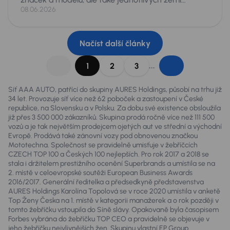
původu. Škoda Octavia se shodnými parametry
08.06.2026
věku a nájezdu, může totiž být v závislosti na zemi
původu podstatně jiné auto. Je proto dobré pro
zákazníky „roztřídit“ zkušenosti odborníků a
Načíst další články
zopakovat, na co si dát pozor při dovozech aut.
...
1
2
3
Síť AAA AUTO, patřící do skupiny AURES Holdings, působí na trhu již
34 let. Provozuje síť více než 62 poboček a zastoupení v České
republice, na Slovensku a v Polsku. Za dobu své existence obsloužila
již přes 3 500 000 zákazníků. Skupina prodá ročně více než 111 500
vozů a je tak největším prodejcem ojetých aut ve střední a východní
Evropě. Prodává také zánovní vozy pod obnovenou značkou
Mototechna. Společnost se pravidelně umisťuje v žebříčcích
CZECH TOP 100 a Českých 100 nejlepších. Pro rok 2017 a 2018 se
stala i držitelem prestižního ocenění Superbrands a umístila se na
2. místě v celoevropské soutěži European Business Awards
2016/2017. Generální ředitelka a předsedkyně představenstva
AURES Holdings Karolína Topolová se v roce 2020 umístila v anketě
Top Ženy Česka na 1. místě v kategorii manažerek a o rok později v
tomto žebříčku vstoupila do Síně slávy. Opakovaně byla časopisem
Forbes vybrána do žebříčku TOP CEO a pravidelně se objevuje v
jeho žebříčku nejvlivnějších žen. Skupinu vlastní EP Group.