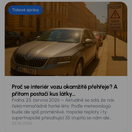
Tiskové zprávy
Proč se interiér vozu okamžitě přehřeje? A
přitom postačí kus látky…
Praha, 23. června 2026 – Aktuálně se zdá, že nás
čeká mimořádně horké léto. Podle meteorologů
bude ale spíš proměnlivé, tropické teploty i ty
supertropické přesahující 35 stupňů se nám ale
nevyhnou. Taková vedra představují akutní
23.06.2026
nebezpečí pro cokoliv, co necháte v zaparkovaném