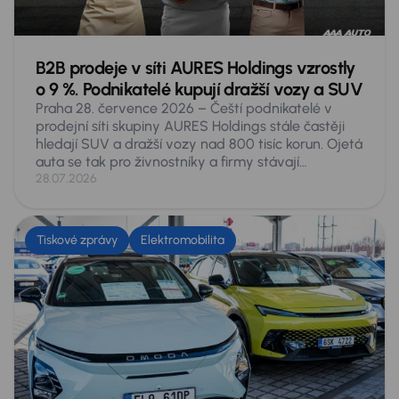
B2B prodeje v síti AURES Holdings vzrostly
o 9 %. Podnikatelé kupují dražší vozy a SUV
Praha 28. července 2026 – Čeští podnikatelé v
prodejní síti skupiny AURES Holdings stále častěji
hledají SUV a dražší vozy nad 800 tisíc korun. Ojetá
auta se tak pro živnostníky a firmy stávají
plnohodnotnou alternativou k novým. V prvním
28.07.2026
pololetí roku 2026 si v autocentrech skupiny pořídili
4 310 vozů, meziročně o 359 aut víc, tedy o 9
procent. SUV tvořila o pětinu víc než loni, zatímco
Tiskové zprávy
Elektromobilita
kombi se prodalo o 3 procenta méně. Nejrychleji
rostla dražší auta: v rozmezí 800 až 999 tisíc korun
se prodalo o 29 procent více aut a nad milion o 23
procent. Nejprodávanějším přesto zůstává Škoda
Octavia.