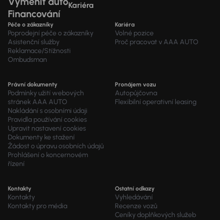
Vyměnit auto
Kariéra
Financování
Péče o zákazníky
Kariéra
Poprodejní péče o zákazníky
Volné pozice
Asistenční služby
Proč pracovat v AAA AUTO
Reklamace/Stížnosti
Ombudsman
Právní dokumenty
Pronájem vozu
Podmínky užití webových
Autopůjčovna
stránek AAA AUTO
Flexibilní operativní leasing
Nakládání s osobními údaji
Pravidla používání cookies
Upravit nastavení cookies
Dokumenty ke stažení
Žádost o úpravu osobních údajů
Prohlášení o koncernovém
řízení
Kontakty
Ostatní odkazy
Kontakty
Vyhledávání
Kontakty pro média
Recenze vozů
Ceníky doplňkových služeb