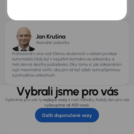
Veškeré formality vyřídíme za vás přímo na pobočce,
abyste mohli odjet novým vozem bez zbytečných starostí.
Jan Krušina
Manažer pobočky
Profesionál s více než 10letou zkušeností v oblasti prodeje
automobilů.Vždy byl v nejužším kontaktu se zákazníky, a
řešil denně desítky požadavků. Díky tomu ví, jak zákazníkům
vyjít maximálně vstříc, aby pro ně byl výběr auta příjemnou
a pohodlnou záležitostí.
Vybrali jsme pro vás
Vybíráme pro vás ty
nejlepší vozy
z naší nabídky. Každý den pro vás
vykoupíme až 400 vozů
.
Další doporučené vozy