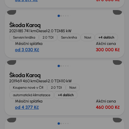
Zlevněno o 30 000 Kč
Škoda Karoq
2021
185 741 km
Diesel
2.0 TDI
85 kW
Servisní knížka
2.0 TDI
Serv.kniha
Navi
+4 dalších
Měsíční splátka
Akční cena
od 3 030 Kč
300 000 Kč
Zlevněno o 20 000 Kč
Škoda Karoq
2019
69 460 km
Diesel
2.0 TDI
110 kW
Koupeno nové v ČR
2.0 TDI
Navi
automatická klimatizace
+4 dalších
Měsíční splátka
Akční cena
od 4 377 Kč
460 000 Kč
Možnost odpočtu DPH