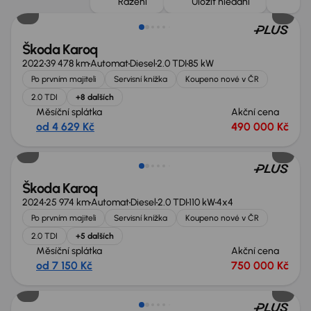
Řazení
Uložit hledání
Škoda Karoq
2022
39 478 km
Automat
Diesel
2.0 TDI
85 kW
Po prvním majiteli
Servisní knížka
Koupeno nové v ČR
2.0 TDI
+8 dalších
Měsíční splátka
Akční cena
od 4 629 Kč
490 000 Kč
Zlevněno o 70 000 Kč
Škoda Karoq
2024
25 974 km
Automat
Diesel
2.0 TDI
110 kW
4x4
Po prvním majiteli
Servisní knížka
Koupeno nové v ČR
2.0 TDI
+5 dalších
Měsíční splátka
Akční cena
od 7 150 Kč
750 000 Kč
Zlevněno o 60 000 Kč