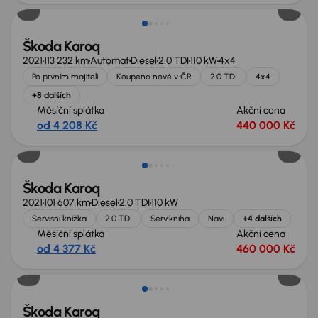
Škoda Karoq
2021
113 232 km
Automat
Diesel
2.0 TDI
110 kW
4x4
Po prvním majiteli
Koupeno nové v ČR
2.0 TDI
4x4
+8 dalších
Měsíční splátka
Akční cena
od 4 208 Kč
440 000 Kč
Zlevněno o 20 000 Kč
Škoda Karoq
2021
101 607 km
Diesel
2.0 TDI
110 kW
Servisní knížka
2.0 TDI
Serv.kniha
Navi
+4 dalších
Měsíční splátka
Akční cena
od 4 377 Kč
460 000 Kč
Škoda Karoq