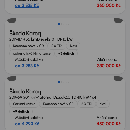
od 3 535 Kč
360 000 Kč
Škoda Karoq
2019
117 456 km
Diesel
2.0 TDI
110 kW
Koupeno nové v ČR
2.0 TDI
Navi
automatická klimatizace
+3 dalších
Měsíční splátka
Akční cena
od 3 283 Kč
330 000 Kč
Škoda Karoq
2019
69 504 km
Automat
Diesel
2.0 TDI
110 kW
4x4
Servisní knížka
Koupeno nové v ČR
2.0 TDI
4x4
+9 dalších
Měsíční splátka
Akční cena
od 4 293 Kč
450 000 Kč
Zlevněno o 20 000 Kč