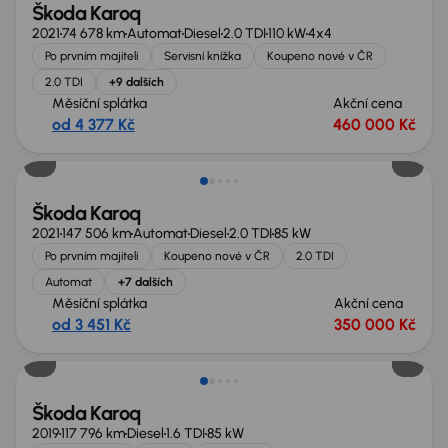
Škoda Karoq
2021
74 678 km
Automat
Diesel
2.0 TDI
110 kW
4x4
Po prvním majiteli
Servisní knížka
Koupeno nové v ČR
2.0 TDI
+9 dalších
Měsíční splátka
Akční cena
od 4 377 Kč
460 000 Kč
Zlevněno o 20 000 Kč
Škoda Karoq
2021
147 506 km
Automat
Diesel
2.0 TDI
85 kW
Po prvním majiteli
Koupeno nové v ČR
2.0 TDI
Automat
+7 dalších
Měsíční splátka
Akční cena
od 3 451 Kč
350 000 Kč
Zlevněno o 10 000 Kč
Škoda Karoq
2019
117 796 km
Diesel
1.6 TDI
85 kW