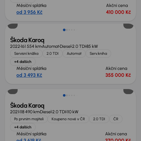
Měsíční splátka
Akční cena
od 3 956 Kč
410 000 Kč
Zlevněno o 35 000 Kč
Škoda Karoq
2022
161 554 km
Automat
Diesel
2.0 TDI
85 kW
Servisní knížka
2.0 TDI
Automat
Serv.kniha
+4 dalších
Měsíční splátka
Akční cena
od 3 493 Kč
355 000 Kč
Možnost odpočtu DPH
Škoda Karoq
2021
118 490 km
Diesel
2.0 TDI
110 kW
Po prvním majiteli
Koupeno nové v ČR
2.0 TDI
ČR
+4 dalších
Měsíční splátka
Akční cena
od 3 619 Kč
370 000 Kč