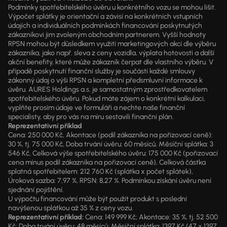
Podmínky spotřebitelského úvěru u konkrétního vozu se mohou lišit.
Výpočet splátky je orientační a závisí na konkrétních vstupních
údajích a individuálních podmínkách financování poskytnutých
zákazníkovi jim zvoleným obchodním partnerem. Vyšší hodnoty
RPSN mohou být důsledkem využití marketingových akcí dle výběru
zákazníka, jako např. sleva z ceny vozidla, výplata hotovosti a další
akční benefity, které může zákazník čerpat dle vlastního výběru. V
případě poskytnutí finanční služby je součástí každé smlouvy
zákonný údaj o výši RPSN a kompletní předsmluvní informace k
úvěru. AURES Holdings a.s. je samostatným zprostředkovatelem
spotřebitelského úvěru. Pokud máte zájem o konkrétní kalkulaci,
vyplňte prosím údaje ve formuláři a nechte naše finanční
specialisty, aby pro vás na míru sestavili finanční plán.
Reprezentativní příklad
Cena: 250 000 Kč, Akontace (podíl zákazníka na pořizovací ceně):
30 %, tj. 75 000 Kč, Doba trvání úvěru: 60 měsíců, Měsíční splátka: 3
546 Kč, Celková výše spotřebitelského úvěru: 175 000 Kč (pořizovací
cena mínus podíl zákazníka na pořizovací ceně), Celková částka
splatná spotřebitelem: 212 760 Kč (splátka x počet splátek),
Úroková sazba: 7,97 %, RPSN: 8,27 %. Podmínkou získání úvěru není
sjednání pojištění.
U výpočtu financování může být použit produkt s poslední
navýšenou splátkou až 35 % z ceny vozu.
Reprezentativní příklad:
Cena: 149 999 Kč; Akontace: 35 %, tj. 52 500
Kč; Doba trvání úvěru: 48 měsíců; Měsíční splátka: 1397 Kč (47 x 1397