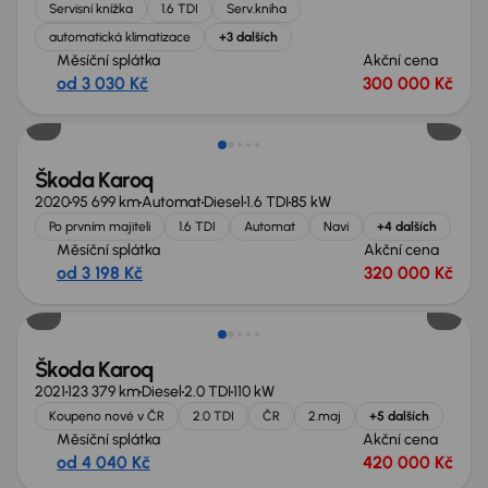
Servisní knížka
1.6 TDI
Serv.kniha
automatická klimatizace
+3 dalších
Měsíční splátka
Akční cena
od 3 030 Kč
300 000 Kč
Škoda Karoq
2020
95 699 km
Automat
Diesel
1.6 TDI
85 kW
Po prvním majiteli
1.6 TDI
Automat
Navi
+4 dalších
Měsíční splátka
Akční cena
od 3 198 Kč
320 000 Kč
Zlevněno o 20 000 Kč
Škoda Karoq
2021
123 379 km
Diesel
2.0 TDI
110 kW
Koupeno nové v ČR
2.0 TDI
ČR
2.maj
+5 dalších
Měsíční splátka
Akční cena
od 4 040 Kč
420 000 Kč
Zlevněno o 30 000 Kč