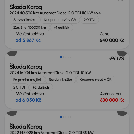
Škoda Karoq
2024
40 595 km
Automat
Diesel
2.0 TDI
110 kW
4x4
Servisní knížka
Koupeno nové v ČR
2.0 TDI
Zár. 5 let/100000 km
+1 dalších
Měsíční splátka
Cena
od 5 867 Kč
640 000 Kč
Zlevněno o 70 000 Kč
Škoda Karoq
2024
16 104 km
Automat
Diesel
2.0 TDI
110 kW
Po prvním majiteli
Servisní knížka
Koupeno nové v ČR
2.0 TDI
+2 dalších
Měsíční splátka
Akční cena
od 6 050 Kč
630 000 Kč
Zlevněno o 70 000 Kč
Škoda Karoq
2022
148 028 km
Automat
Diesel
2.0 TDI
85 kW