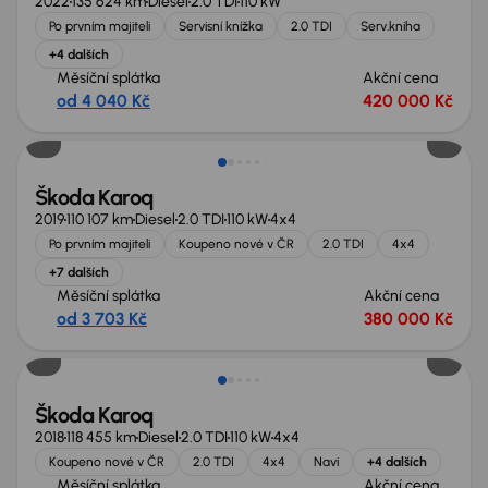
2022
135 624 km
Diesel
2.0 TDI
110 kW
Po prvním majiteli
Servisní knížka
2.0 TDI
Serv.kniha
+4 dalších
Měsíční splátka
Akční cena
od 4 040 Kč
420 000 Kč
Možnost odpočtu DPH
Škoda Karoq
2019
110 107 km
Diesel
2.0 TDI
110 kW
4x4
Po prvním majiteli
Koupeno nové v ČR
2.0 TDI
4x4
+7 dalších
Měsíční splátka
Akční cena
od 3 703 Kč
380 000 Kč
Zlevněno o 40 000 Kč
Škoda Karoq
2018
118 455 km
Diesel
2.0 TDI
110 kW
4x4
Koupeno nové v ČR
2.0 TDI
4x4
Navi
+4 dalších
Měsíční splátka
Akční cena