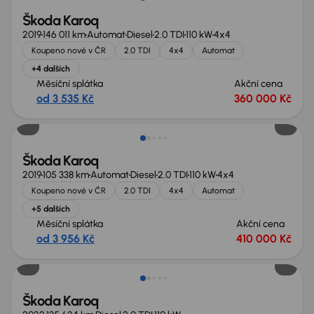
Škoda Karoq
2019
146 011 km
Automat
Diesel
2.0 TDI
110 kW
4x4
Koupeno nové v ČR
2.0 TDI
4x4
Automat
+4 dalších
Měsíční splátka
Akční cena
od 3 535 Kč
360 000 Kč
Zlevněno o 10 000 Kč
Škoda Karoq
2019
105 338 km
Automat
Diesel
2.0 TDI
110 kW
4x4
Koupeno nové v ČR
2.0 TDI
4x4
Automat
+5 dalších
Měsíční splátka
Akční cena
od 3 956 Kč
410 000 Kč
Škoda Karoq