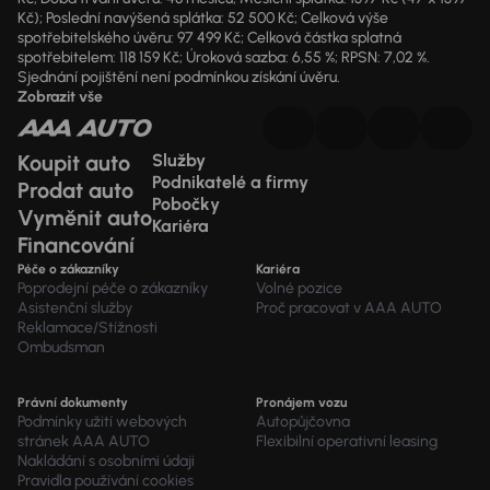
Kč); Poslední navýšená splátka: 52 500 Kč; Celková výše
spotřebitelského úvěru: 97 499 Kč; Celková částka splatná
spotřebitelem: 118 159 Kč; Úroková sazba: 6,55 %; RPSN: 7,02 %.
Sjednání pojištění není podmínkou získání úvěru.
Zobrazit vše
Koupit auto
Služby
Podnikatelé a firmy
Prodat auto
Pobočky
Vyměnit auto
Kariéra
Financování
Péče o zákazníky
Kariéra
Poprodejní péče o zákazníky
Volné pozice
Asistenční služby
Proč pracovat v AAA AUTO
Reklamace/Stížnosti
Ombudsman
Právní dokumenty
Pronájem vozu
Podmínky užití webových
Autopůjčovna
stránek AAA AUTO
Flexibilní operativní leasing
Nakládání s osobními údaji
Pravidla používání cookies