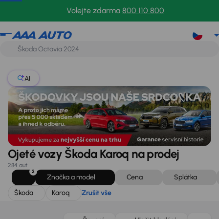
Škoda
Karoq
Zrušit vše
Volejte zdarma
800 110 800
AI
Ojeté vozy Škoda Karoq na prodej
284 aut
2
Značka a model
Cena
Splátka
Škoda
Karoq
Zrušit vše
Zlevněno o 70 000 Kč