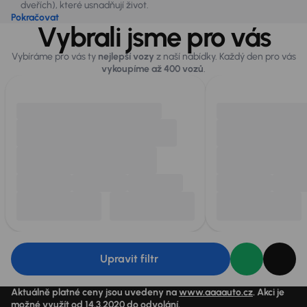
dveřích), které usnadňují život.
Pokračovat
Vybrali jsme pro vás
Vybíráme pro vás ty
nejlepší vozy
z naší nabídky. Každý den pro vás
vykoupíme až 400 vozů
.
Upravit filtr
Aktuálně platné ceny jsou uvedeny na
www.aaaauto.cz
. Akci je
možné využít od 14.3.2020 do odvolání.