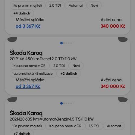
Po prvním majiteli
2.0 TDI
Automat
Navi
+4 dalších
Měsíční splátka
Akční cena
od 3 367 Kč
340 000 Kč
Škoda Karoq
2019
146 450 km
Diesel
2.0 TDI
110 kW
Koupeno nové v ČR
2.0 TDI
Navi
automatická klimatizace
+2 dalších
Měsíční splátka
Akční cena
od 3 367 Kč
340 000 Kč
Možnost odpočtu DPH
Škoda Karoq
2021
128 635 km
Automat
Benzín
1.5 TSI
110 kW
Po prvním majiteli
Koupeno nové v ČR
1.5 TSI
Automat
+7 dalších