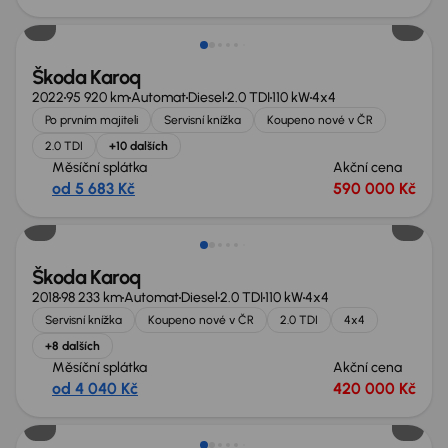
Zlevněno o 30 000 Kč
Škoda Karoq
2022
95 920 km
Automat
Diesel
2.0 TDI
110 kW
4x4
Po prvním majiteli
Servisní knížka
Koupeno nové v ČR
2.0 TDI
+10 dalších
Měsíční splátka
Akční cena
od 5 683 Kč
590 000 Kč
Škoda Karoq
2018
98 233 km
Automat
Diesel
2.0 TDI
110 kW
4x4
Servisní knížka
Koupeno nové v ČR
2.0 TDI
4x4
+8 dalších
Měsíční splátka
Akční cena
od 4 040 Kč
420 000 Kč