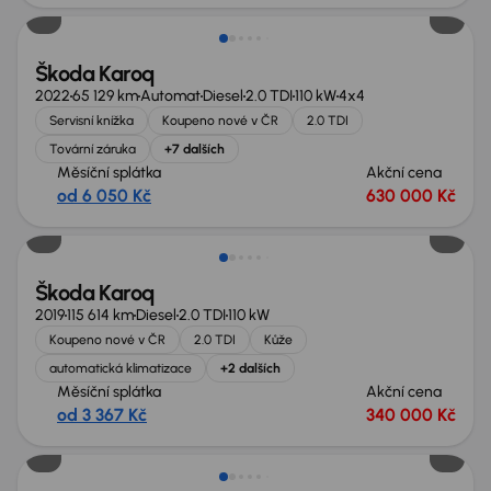
Škoda Karoq
2022
65 129 km
Automat
Diesel
2.0 TDI
110 kW
4x4
Servisní knížka
Koupeno nové v ČR
2.0 TDI
Tovární záruka
+7 dalších
Měsíční splátka
Akční cena
od 6 050 Kč
630 000 Kč
Zlevněno o 50 000 Kč
Škoda Karoq
2019
115 614 km
Diesel
2.0 TDI
110 kW
Koupeno nové v ČR
2.0 TDI
Kůže
automatická klimatizace
+2 dalších
Měsíční splátka
Akční cena
od 3 367 Kč
340 000 Kč
Zlevněno o 10 000 Kč