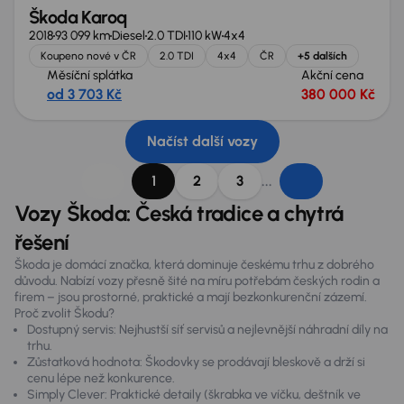
Škoda Karoq
2018
93 099 km
Diesel
2.0 TDI
110 kW
4x4
Koupeno nové v ČR
2.0 TDI
4x4
ČR
+5 dalších
Měsíční splátka
Akční cena
od 3 703 Kč
380 000 Kč
Načíst další vozy
...
1
2
3
Vozy Škoda: Česká tradice a chytrá
řešení
Škoda je domácí značka, která dominuje českému trhu z dobrého
důvodu. Nabízí vozy přesně šité na míru potřebám českých rodin a
firem – jsou prostorné, praktické a mají bezkonkurenční zázemí.
Proč zvolit Škodu?
Dostupný servis: Nejhustší síť servisů a nejlevnější náhradní díly na
trhu.
Zůstatková hodnota: Škodovky se prodávají bleskově a drží si
cenu lépe než konkurence.
Simply Clever: Praktické detaily (škrabka ve víčku, deštník ve