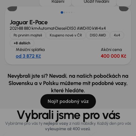
Řazení
Uložit hledání
Jaguar E-Pace
2021
88 880 km
Automat
Diesel
D150 AWD
110 kW
4x4
Po prvním majiteli
Koupeno nové v ČR
D150 AWD
4x4
+8 dalších
Měsíční splátka
Akční cena
od 3 872 Kč
400 000 Kč
Nevybrali jste si? Nevadí, na našich pobočkách na
Slovensku a v Polsku můžeme mít podobné vozy,
které hledáte.
Najít podobný vůz
Vybrali jsme pro vás
Vybíráme pro vás ty
nejlepší vozy
z naší nabídky. Každý den pro vás
vykoupíme až 400 vozů
.