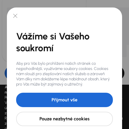
Vážíme si Vašeho
soukromí
Aby pro Vás bylo prohlížení našich stránek co
nejpohodlnější, využíváme soubory cookies. Cookies
Upravit filtr
nám slouží pro zlepšování našich služeb a zároveň
Vám díky nim dokážeme lépe nabídnout obsah, který
pro Vás může být zajímavý a užitečný.
Aktuálně platné ceny jsou uvedeny na
www.aaaauto.cz
. Akci je
možné využít od 14.3.2020 do odvolání.
Podmínky spotřebitelského úvěru u konkrétního vozu se mohou lišit.
Přijmout vše
Výpočet splátky je orientační a závisí na konkrétních vstupních
údajích a individuálních podmínkách financování poskytnutých
zákazníkovi jim zvoleným obchodním partnerem. Vyšší hodnoty
RPSN mohou být důsledkem využití marketingových akcí dle výběru
Pouze nezbytné cookies
zákazníka, jako např. sleva z ceny vozidla, výplata hotovosti a další
akční benefity, které může zákazník čerpat dle vlastního výběru. V