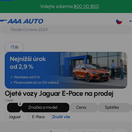
Jaguar
E-Pace
Zrušit vše
Volejte zdarma
800 110 800
AI
Ojeté vozy Jaguar E-Pace na prodej
1 auto
2
Značka a model
Cena
Splátka
Jaguar
E-Pace
Zrušit vše
Zlevněno o 70 000 Kč