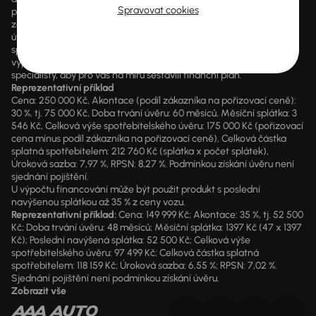
Spravovat cookies
případě poskytnutí finanční služby je součástí každé smlouvy
zákonný údaj o výši RPSN a kompletní předsmluvní informace k
úvěru. AURES Holdings a.s. je samostatným zprostředkovatelem
spotřebitelského úvěru. Pokud máte zájem o konkrétní kalkulaci,
vyplňte prosím údaje ve formuláři a nechte naše finanční
specialisty, aby pro vás na míru sestavili finanční plán.
Reprezentativní příklad
Cena: 250 000 Kč, Akontace (podíl zákazníka na pořizovací ceně):
30 %, tj. 75 000 Kč, Doba trvání úvěru: 60 měsíců, Měsíční splátka: 3
546 Kč, Celková výše spotřebitelského úvěru: 175 000 Kč (pořizovací
cena mínus podíl zákazníka na pořizovací ceně), Celková částka
splatná spotřebitelem: 212 760 Kč (splátka x počet splátek),
Úroková sazba: 7,97 %, RPSN: 8,27 %. Podmínkou získání úvěru není
sjednání pojištění.
U výpočtu financování může být použit produkt s poslední
navýšenou splátkou až 35 % z ceny vozu.
Reprezentativní příklad:
Cena: 149 999 Kč; Akontace: 35 %, tj. 52 500
Kč; Doba trvání úvěru: 48 měsíců; Měsíční splátka: 1397 Kč (47 x 1397
Kč); Poslední navýšená splátka: 52 500 Kč; Celková výše
spotřebitelského úvěru: 97 499 Kč; Celková částka splatná
spotřebitelem: 118 159 Kč; Úroková sazba: 6,55 %; RPSN: 7,02 %.
Sjednání pojištění není podmínkou získání úvěru.
Zobrazit vše